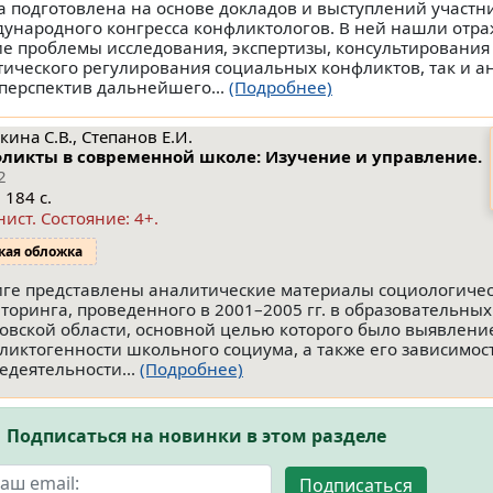
а подготовлена на основе докладов и выступлений участни
ународного конгресса конфликтологов. В ней нашли отра
е проблемы исследования, экспертизы, консультирования
тического регулирования социальных конфликтов, так и а
 перспектив дальнейшего...
(Подробнее)
ина С.В., Степанов Е.И.
ликты в современной школе: Изучение и управление.
2
 184 с.
нист.
Состояние: 4+
.
кая обложка
иге представлены аналитические материалы социологичес
торинга, проведенного в 2001–2005 гг. в образовательны
овской области, основной целью которого было выявлени
ликтогенности школьного социума, а также его зависимост
едеятельности...
(Подробнее)
Подписаться на новинки в этом разделе
Подписаться