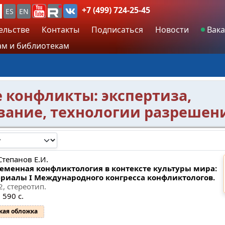
+7 (499) 724-25-45
ES
EN
ельстве
Контакты
Подписаться
Новости
Вака
м и библиотекам
 конфликты: экспертиза,
вание, технологии разрешен
Степанов Е.И.
еменная конфликтология в контексте культуры мира:
риалы I Международного конгресса конфликтологов.
2, стереотип.
 590 с.
кая обложка