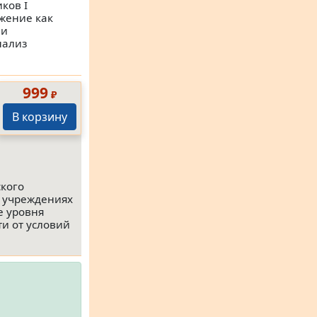
ков I
жение как
 и
нализ
999
₽
В корзину
кого
х учреждениях
е уровня
и от условий