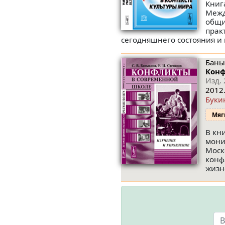
Книг
Межд
общи
прак
сегодняшнего состояния и
Банык
Конф
Изд. 
2012.
Буки
Мяг
В кн
мони
Моск
конф
жизн