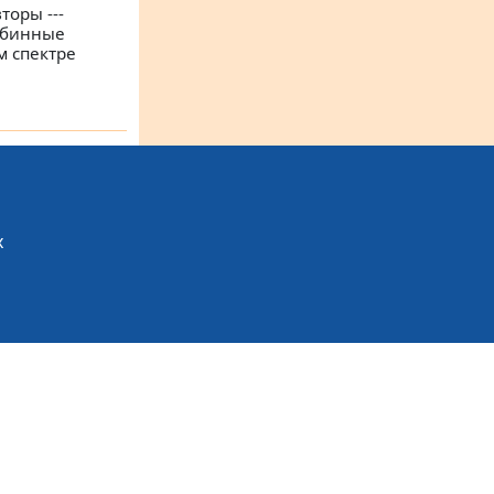
торы ---
убинные
м спектре
х