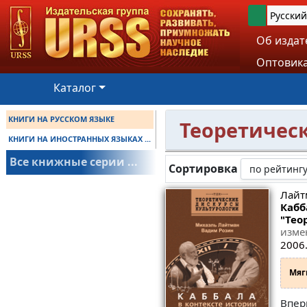
Русский
Об издат
Оптовика
Каталог
КНИГИ НА РУССКОМ ЯЗЫКЕ
Теоретичес
КНИГИ НА ИНОСТРАННЫХ ЯЗЫКАХ ...
Все книжные серии ...
Сортировка
Лайт
Кабб
"Тео
изме
2006.
Мяг
Впер