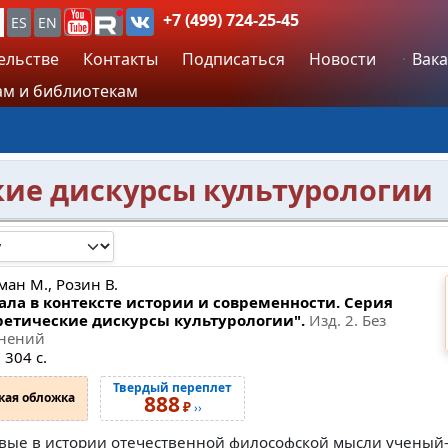
+7 (499) 724-25-45
ES
EN
ельстве
Контакты
Подписаться
Новости
Вака
м и библиотекам
кие дискурсы культурологии
ман М., Розин В.
ала в контексте истории и современности. Серия
ретические дискурсы культурологии".
Изд. 2. Без
нений
 304 с.
Твердый переплет
кая обложка
888
₽
››
вые в истории отечественной философской мысли ученый-