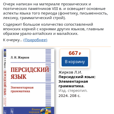
Очерк написан на материале прозаических и
поэтических памятников VIII в. и освещает основные
аспекты языка того периода (фонетику, письменность,
лексику, грамматический строй).
Содержит большое количество сопоставлений
японских корней с корнями других языков, главным
образом урало-алтайских и малайских.
К очерку...
(Подробнее)
667
₽
В корзину
Жирков Л.И.
Персидский язык:
Элементарная
грамматика.
Изд. стереотип.
2024. 208 с.