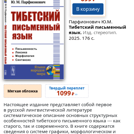
В корзину
Парфионович Ю.М.
Тибетский письменный
язык.
Изд. стереотип.
2025. 176 с.
Твердый переплет
Мягкая обложка
1099
₽
››
Настоящее издание представляет собой первое
в русской лингвистической литературе
систематическое описание основных структурных
особенностей тибетского письменного языка --- как
старого, так и современного. В книге содержатся
сведения о системе графики, морфологическом и