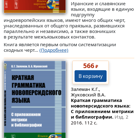
Иранские и славянские
языки, входящие в единую
подгруппу
индоевропейских языков, имеют много общих черт,
унаследованных от общего праязыка, развившихся
параллельно и независимо, а также возникших
в результате межъязыковых контактов.
Книга является первым опытом систематизации
сходных черт...
(Подробнее)
566
₽
В корзину
Залеман К.Г.,
Жуковский В.А.
Краткая грамматика
новоперсидского языка:
С приложением метрики
и библиографии.
Изд. 2
2016. 112 с.