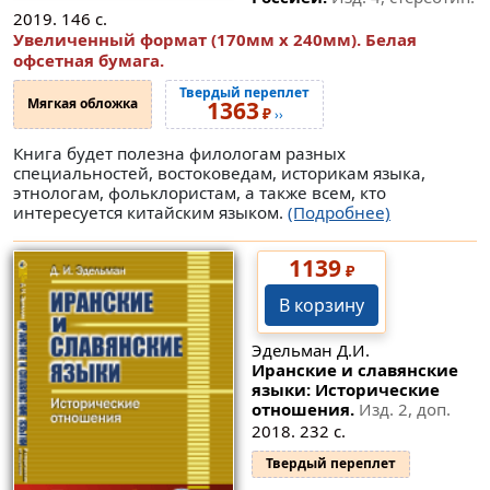
2019. 146 с.
Увеличенный формат (170мм x 240мм). Белая
офсетная бумага.
Твердый переплет
Мягкая обложка
1363
₽
››
Книга будет полезна филологам разных
специальностей, востоковедам, историкам языка,
этнологам, фольклористам, а также всем, кто
интересуется китайским языком.
(Подробнее)
1139
₽
В корзину
Эдельман Д.И.
Иранские и славянские
языки: Исторические
отношения.
Изд. 2, доп.
2018. 232 с.
Твердый переплет