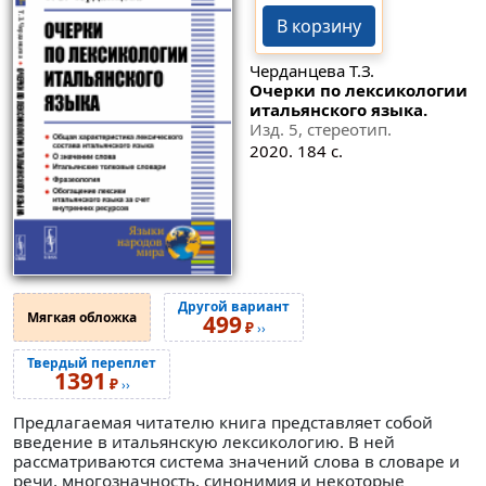
В корзину
Черданцева Т.З.
Очерки по лексикологии
итальянского языка.
Изд. 5, стереотип.
2020. 184 с.
Другой вариант
Мягкая обложка
499
₽
››
Твердый переплет
1391
₽
››
Предлагаемая читателю книга представляет собой
введение в итальянскую лексикологию. В ней
рассматриваются система значений слова в словаре и
речи, многозначность, синонимия и некоторые