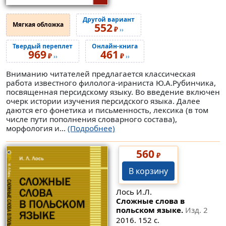
Другой вариант
Мягкая обложка
552
₽
››
Твердый переплет
Онлайн-книга
969
461
₽
₽
››
››
Вниманию читателей предлагается классическая
работа известного филолога-ираниста Ю.А.Рубинчика,
посвященная персидскому языку. Во введение включен
очерк истории изучения персидского языка. Далее
даются его фонетика и письменность, лексика (в том
числе пути пополнения словарного состава),
морфология и...
(Подробнее)
560
₽
В корзину
Лось И.Л.
Сложные слова в
польском языке.
Изд. 2
2016. 152 с.