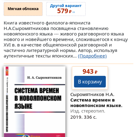
Другой вариант
Мягкая обложка
579
₽
››
Книга известного филолога-япониста
Н.А.Сыромятникова посвящена становлению
новояпонского языка --- живого разговорного языка
нового и новейшего времени, сложившегося к концу
XVI в. в качестве общеяпонской разговорной и
частично литературной нормы. Автор, используя
аутентичные тексты японских...
(Подробнее)
943
₽
В корзину
Сыромятников Н.А.
Система времен в
новояпонском языке.
Изд. стереотип.
2019. 336 с.