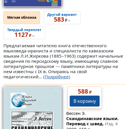
Другой вариант
Мягкая обложка
583
₽
››
Твердый переплет
1127
₽
››
Предлагаемая читателю книга отечественного
языковеда-ираниста и специалиста по кавказским
языкам Л.И.Жиркова (1885–1963) содержит начальные
сведения по персидскому языку, имеющему славное
литературное прошлое --- памятники литературы на
нем известны с IX в. Опираясь на свой
педагогический...
(Подробнее)
588
₽
В корзину
Вессен Э.
Скандинавские языки.
Перевод с швед.
Изд. 4