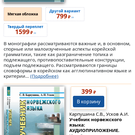
Другой вариант
Мягкая обложка
799
₽
››
Твердый переплет
1599
₽
››
В монографии рассматриваются важные и, в основном,
спорные или малоизученные аспекты корейской
грамматики, такие как разграничение топика и
подлежащего, противопоставительные конструкции,
подъем подлежащего. Рассматриваются границы
словоформы в корейском как агглютинативном языке и
критерии...
(Подробнее)
399
₽
В корзину
Карпушина С.В., Усков А.И.
Учебник норвежского
языка:
АУДИОПРИЛОЖЕНИЕ.