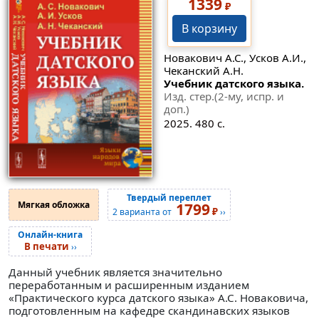
1339
₽
В корзину
Новакович А.С., Усков А.И.,
Чеканский А.Н.
Учебник датского языка.
Изд. стер.(2-му, испр. и
доп.)
2025. 480 с.
Твердый переплет
Мягкая обложка
1799
₽
2 варианта от
››
Онлайн-книга
В печати
››
Данный учебник является значительно
переработанным и расширенным изданием
«Практического курса датского языка» А.С. Новаковича,
подготовленным на кафедре скандинавских языков