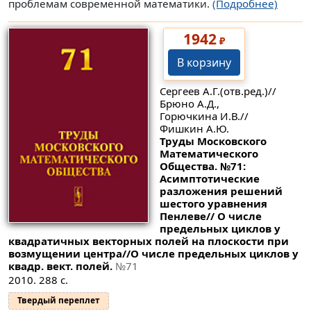
проблемам современной математики.
(Подробнее)
1942
₽
В корзину
Сергеев А.Г.(отв.ред.)//
Брюно А.Д.,
Горючкина И.В.//
Фишкин А.Ю.
Труды Московского
Математического
Общества. №71:
Асимптотические
разложения решений
шестого уравнения
Пенлеве// О числе
предельных циклов у
квадратичных векторных полей на плоскости при
возмущении центра//О числе предельных циклов у
квадр. вект. полей.
№71
2010. 288 с.
Твердый переплет