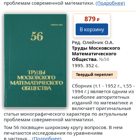
проблемам современной математики.
(Подробнее)
879
₽
В корзину
Ред. Олейник О.А.
Труды Московского
Математического
Общества.
№56
1995. 352 с.
Твердый переплет
Сборник (т.1 - 1952 г., т.55 -
1994 г.) является одним из
наиболее авторитетных
изданий по математике и
включает оригинальные
статьи монографического характера по актуальным
проблемам соверменной математики.
Том 56 посвящен широкому кругу вопросов. В нем
печатаются исследования по уравнениям
в частных...
(Подробнее)