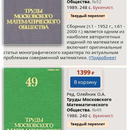
Общества.
№52
1989. 248 с.
Букинист.
Твердый переплет
Сборник (т.1 - 1952 г., т.61 -
2000 г.) является одним из
наиболее авторитетных
изданий по математике и
включает оригинальные
статьи монографического характера по актуальным
проблемам соверменной математики.
(Подробнее)
1399
₽
В корзину
Ред. Олейник О.А.
Труды Московского
Математического
Общества.
№49
1986. 240 с.
Букинист.
Твердый переплет