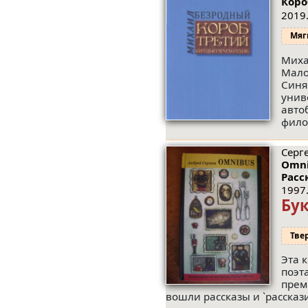
Коро
2019.
Мяг
Миха
Мало
Синя
унив
авто
фило
Серге
Omni
Расс
1997.
Бу
Тве
Эта 
поэт
прем
вошли рассказы и `рассказ