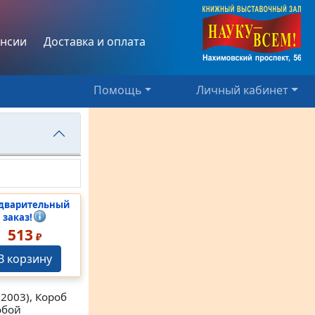
нсии
Доставка и оплата
Помощь
Личный кабинет
дварительный
заказ!
513
₽
В корзину
2003), Короб
обой