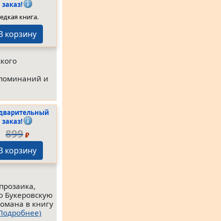
заказ!
едкая книга.
В корзину
ского
споминаний и
дварительный
заказ!
899
₽
В корзину
прозаика,
о Букеровскую
романа в книгу
Подробнее)