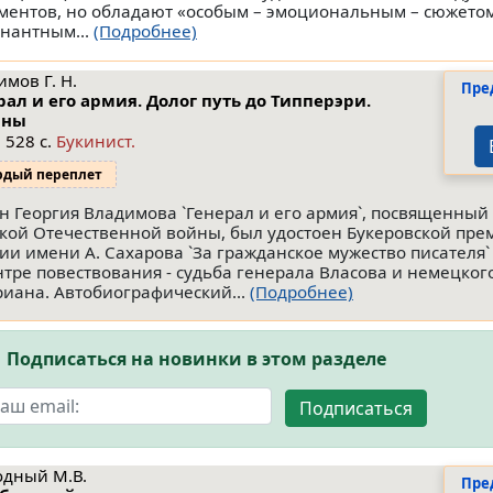
ментов, но обладают «особым – эмоциональным – сюжетом
нантным...
(Подробнее)
мов Г. Н.
Пре
рал и его армия. Долог путь до Типперэри.
аны
 528 с.
Букинист.
рдый переплет
н Георгия Владимова `Генерал и его армия`, посвященный
кой Отечественной войны, был удостоен Букеровской прем
ии имени А. Сахарова `За гражданское мужество писателя` 
нтре повествования - судьба генерала Власова и немецког
риана. Автобиографический...
(Подробнее)
Подписаться на новинки в этом разделе
Подписаться
одный М.В.
Пре