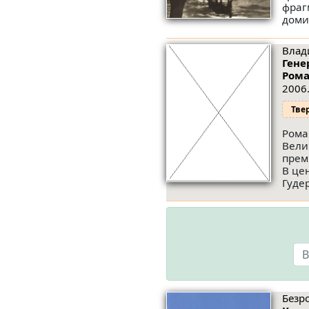
фраг
доми
Влади
Гене
Ром
2006.
Тве
Рома
Вели
прем
В це
Гуде
Безр