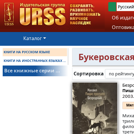
Русский
Об издат
Оптовика
Каталог
КНИГИ НА РУССКОМ ЯЗЫКЕ
Букеровска
КНИГИ НА ИНОСТРАННЫХ ЯЗЫКАХ ...
Все книжные серии ...
Сортировка
Безр
Пиш
2003.
Мяг
Миха
трил
фило
трет