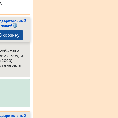
,
дварительный
заказ!
В корзину
 событиям
ии (1995) и
(2000).
о генерала
дварительный