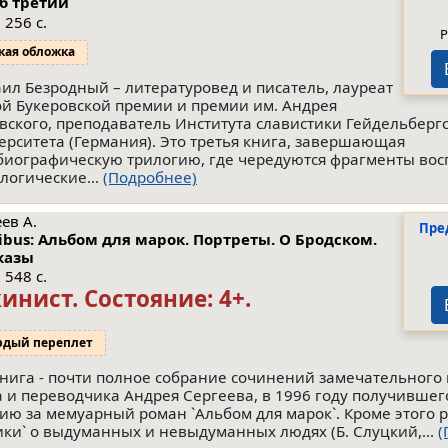
б третий
 256 с.
Р
кая обложка
ил Безродный – литературовед и писатель, лауреат
й Букеровской премии и премии им. Андрея
вского, преподаватель Института славистики Гейдельберг
ерситета (Германия). Это третья книга, завершающая
биографическую трилогию, где чередуются фрагменты во
логические...
(Подробнее)
ев А.
Пре
bus: Альбом для марок. Портреты. О Бродском.
казы
 548 с.
кинист.
Состояние: 4+
.
рдый переплет
книга - почти полное собрание сочинений замечательного 
а и переводчика Андрея Сергеева, в 1996 году получившег
ию за мемуарный роман `Альбом для марок`. Кроме этого 
ики` о выдуманных и невыдуманных людях (Б. Слуцкий,...
(