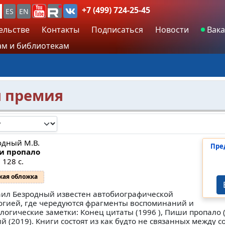
+7 (499) 724-25-45
ES
EN
ельстве
Контакты
Подписаться
Новости
Вака
м и библиотекам
я премия
одный М.В.
Пре
и пропало
 128 с.
кая обложка
ил Безродный известен автобиографической
огией, где чередуются фрагменты воспоминаний и
логические заметки: Конец цитаты (1996 ), Пиши пропало (
ий (2019). Книги состоят из как будто не связанных между с