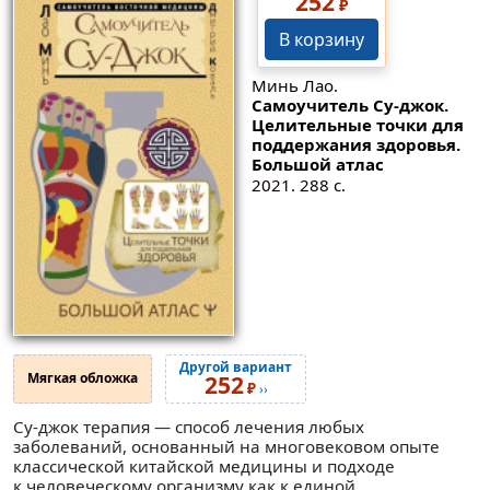
252
₽
В корзину
Минь Лао.
Самоучитель Су-джок.
Целительные точки для
поддержания здоровья.
Большой атлас
2021. 288 с.
Другой вариант
Мягкая обложка
252
₽
››
Су-джок терапия — способ лечения любых
заболеваний, основанный на многовековом опыте
классической китайской медицины и подходе
к человеческому организму как к единой