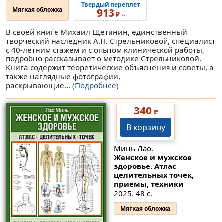
Твердый переплет
Мягкая обложка
913
₽
››
В своей книге Михаил Щетинин, единственный
творческий наследник А.Н. Стрельниковой, специалист
с 40-летним стажем и с опытом клинической работы,
подробно рассказывает о методике Стрельниковой.
Книга содержит теоретические объяснения и советы, а
также наглядные фотографии,
раскрывающие...
(Подробнее)
340
₽
В корзину
Минь Лао.
Женское и мужское
здоровье. Атлас
целительных точек,
приемы, техники
2025. 48 с.
Мягкая обложка