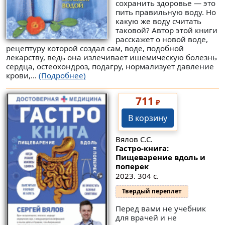
сохранить здоровье — это
пить правильную воду. Но
какую же воду считать
таковой? Автор этой книги
расскажет о новой воде,
рецептуру которой создал сам, воде, подобной
лекарству, ведь она излечивает ишемическую болезнь
сердца, остеохондроз, подагру, нормализует давление
крови,...
(Подробнее)
711
₽
В корзину
Вялов С.С.
Гастро-книга:
Пищеварение вдоль и
поперек
2023. 304 с.
Твердый переплет
Перед вами не учебник
для врачей и не