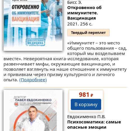
Бисс Э.
Откровенно об
иммунитете.
Вакцинация
2021. 256 с.
Твердый переплет
«Иммунитет – это место
общего пользования – сад,
который мы возделываем
вместе». Невероятная книга-исследование, которая
развенчивает мифы, окружающие вакцинацию, и
позволяет взглянуть на наше отношение к иммунитету
и прививкам через призму культурного и личного
опыта.
(Подробнее)
981
₽
В корзину
Евдокименко П.В.
Психосоматика: самые
опасные эмоции