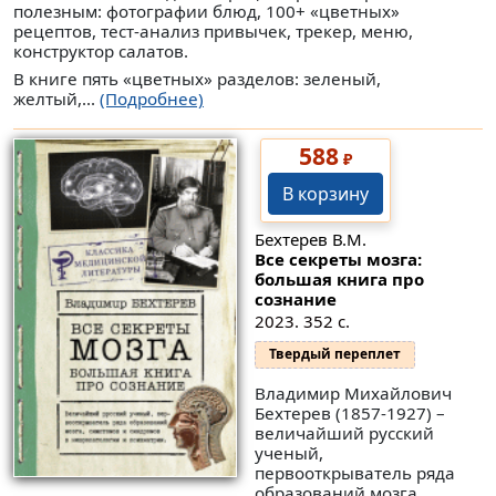
полезным: фотографии блюд, 100+ «цветных»
рецептов, тест-анализ привычек, трекер, меню,
конструктор салатов.
В книге пять «цветных» разделов: зеленый,
желтый,...
(Подробнее)
588
₽
В корзину
Бехтерев В.М.
Все секреты мозга:
большая книга про
сознание
2023. 352 с.
Твердый переплет
Владимир Михайлович
Бехтерев (1857-1927) –
величайший русский
ученый,
первооткрыватель ряда
образований мозга,