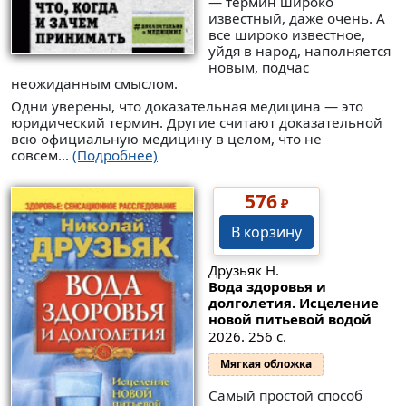
— термин широко
известный, даже очень. А
все широко известное,
уйдя в народ, наполняется
новым, подчас
неожиданным смыслом.
Одни уверены, что доказательная медицина — это
юридический термин. Другие считают доказательной
всю официальную медицину в целом, что не
совсем...
(Подробнее)
576
₽
В корзину
Друзьяк Н.
Вода здоровья и
долголетия. Исцеление
новой питьевой водой
2026. 256 с.
Мягкая обложка
Самый простой способ