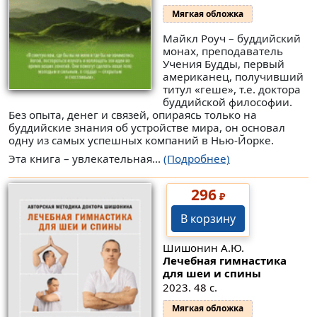
Мягкая обложка
Майкл Роуч – буддийский
монах, преподаватель
Учения Будды, первый
американец, получивший
титул «геше», т.е. доктора
буддийской философии.
Без опыта, денег и связей, опираясь только на
буддийские знания об устройстве мира, он основал
одну из самых успешных компаний в Нью-Йорке.
Эта книга – увлекательная...
(Подробнее)
296
₽
В корзину
Шишонин А.Ю.
Лечебная гимнастика
для шеи и спины
2023. 48 с.
Мягкая обложка