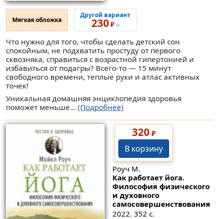
Другой вариант
Мягкая обложка
230
₽
››
Что нужно для того, чтобы сделать детский сон
спокойным, не подхватить простуду от первого
сквозняка, справиться с возрастной гипертонией и
избавиться от подагры? Всего-то — 15 минут
свободного времени, теплые руки и атлас активных
точек!
Уникальная домашняя энциклопедия здоровья
поможет меньше...
(Подробнее)
320
₽
В корзину
Роуч М.
Как работает йога.
Философия физического
и духовного
самосовершенствования
2022. 352 с.