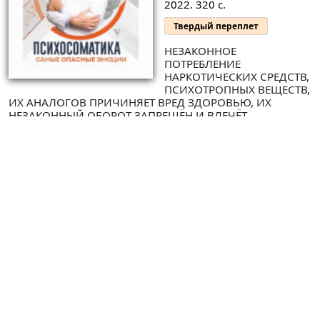
2022. 320 с.
Твердый переплет
НЕЗАКОННОЕ
ПОТРЕБЛЕНИЕ
НАРКОТИЧЕСКИХ СРЕДСТВ,
ПСИХОТРОПНЫХ ВЕЩЕСТВ,
ИХ АНАЛОГОВ ПРИЧИНЯЕТ ВРЕД ЗДОРОВЬЮ, ИХ
НЕЗАКОННЫЙ ОБОРОТ ЗАПРЕЩЁН И ВЛЕЧЁТ
УСТАНОВЛЕННУЮ ЗАКОНОДАТЕЛЬСТВОМ
ОТВЕТСТВЕННОСТЬ
В быту мы часто произносим избитую фразу "все
болезни от нервов", но на деле выясняется, что многие
люди...
(Подробнее)
1
2
3
...
9
»
© ООО "НАУКУ-ВСЕМ" 2026.
Информация о Продавце
Политика в отношении обработки персональных