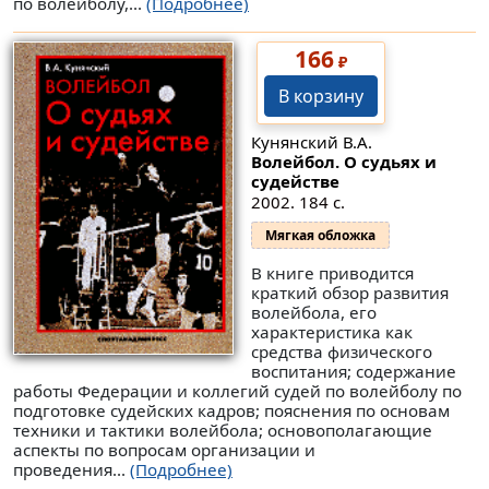
по волейболу,...
(Подробнее)
166
₽
В корзину
Кунянский В.А.
Волейбол. О судьях и
судействе
2002. 184 с.
Мягкая обложка
В книге приводится
краткий обзор развития
волейбола, его
характеристика как
средства физического
воспитания; содержание
работы Федерации и коллегий судей по волейболу по
подготовке судейских кадров; пояснения по основам
техники и тактики волейбола; основополагающие
аспекты по вопросам организации и
проведения...
(Подробнее)