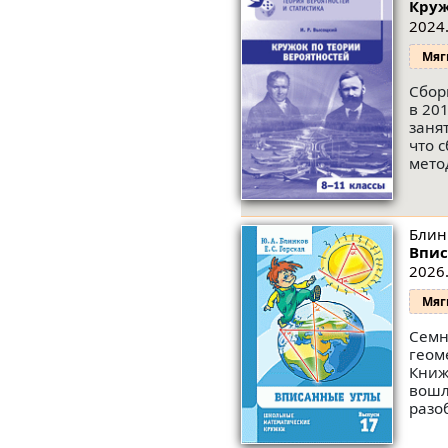
Круж
2024.
Мяг
Сбор
в 20
заня
что 
мето
Блинк
Впис
2026.
Мяг
Семн
геом
Книж
вошл
разо