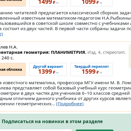
1499
1099
₽
₽
››
››
анию читателей предлагается классический сборник задач
авленный известным математиком-педагогом Н.А.Рыбкин
льзовавшийся в советской школе совместно с учебниками 
а состоит из двух частей. В первой части собраны задачи п
е)
лев Н.А.
ентарная геометрия: ПЛАНИМЕТРИЯ.
Изд. 4, стереотип.
 240 с.
Другой вариант
Твердый переплет
кая обложка
1399
1599
₽
₽
››
››
а известного математика, профессора МГУ имени М. В. Лом
олева представляет собой базовый учебный курс геометри
еометрии в двух частях для учеников 6–10 классов средней
дным отличием данного учебника от других курсов являет
роении геометрических...
(Подробнее)
Подписаться на новинки в этом разделе