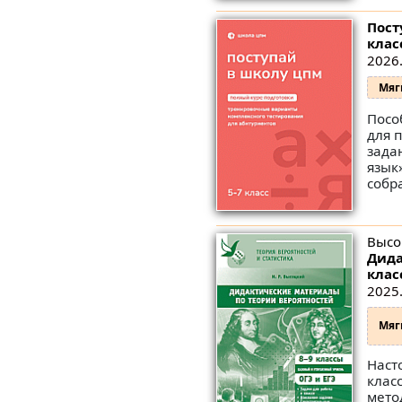
Пост
клас
2026.
Мяг
Посо
для 
зада
язык
собр
Высо
Дида
клас
2025.
Мяг
Наст
клас
мето