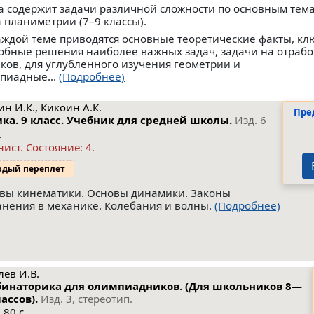
а содержит задачи различной сложности по основным тем
а планиметрии (7–9 классы).
аждой теме приводятся основные теоретические факты, кл
обные решения наиболее важных задач, задачи на отрабо
ков, для углубленного изучения геометрии и
пиадные...
(Подробнее)
н И.К., Кикоин А.К.
Пре
ка. 9 класс. Учебник для средней школы.
Изд. 6
.
нист.
Состояние: 4
.
рдый переплет
вы кинематики. Основы динамики. Законы
анения в механике. Колебания и волны.
(Подробнее)
лев И.В.
инаторика для олимпиадников. (Для школьников 8—
лассов).
Изд. 3, стереотип.
 80 с.