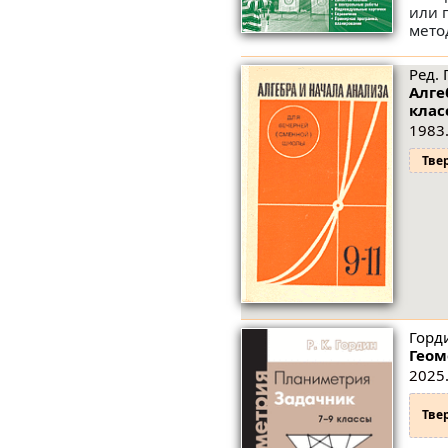
или 
мето
Ред. 
Алге
клас
1983.
Тве
Горди
Геом
2025.
Тве