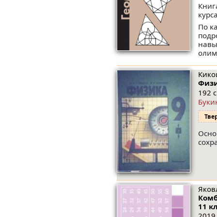
Книг
курс
По к
подр
навы
олим
Кикои
Физи
192 с
Буки
Тве
Осно
сохр
Яков
Комб
11 к
2019.