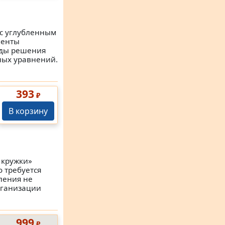
 с углубленным
менты
оды решения
ных уравнений.
393
₽
В корзину
 кружки»
 требуется
ления не
рганизации
999
₽