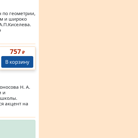
 по геометрии,
ым и широко
А.П.Киселева.
о
757
₽
В корзину
оносова Н. А.
и и
 школы.
ся акцент на