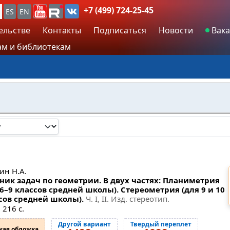
+7 (499) 724-25-45
ES
EN
ельстве
Контакты
Подписаться
Новости
Вака
м и библиотекам
ин Н.А.
ник задач по геометрии. В двух частях: Планиметрия
 6–9 классов средней школы). Стереометрия (для 9 и 10
сов средней школы).
Ч. I, II. Изд. стереотип.
 216 с.
Другой вариант
Твердый переплет
кая обложка