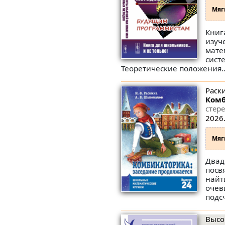
Мяг
Книг
изуч
мате
сист
Теоретические положения.
Раски
Комб
стер
2026.
Мяг
Двад
посв
найт
очев
подс
Высо