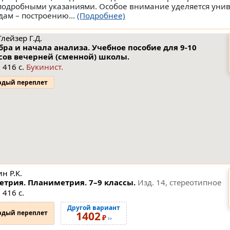
подробными указаниями. Особое внимание уделяется уни
дам – построению...
(Подробнее)
Глейзер Г.Д.
бра и начала анализа. Учебное пособие для 9-10
сов вечерней (сменной) школы.
 416 с.
Букинист.
рдый переплет
н Р.К.
етрия. Планиметрия. 7–9 классы.
Изд. 14, стереотипное
 416 с.
Другой вариант
рдый переплет
1402
₽
››