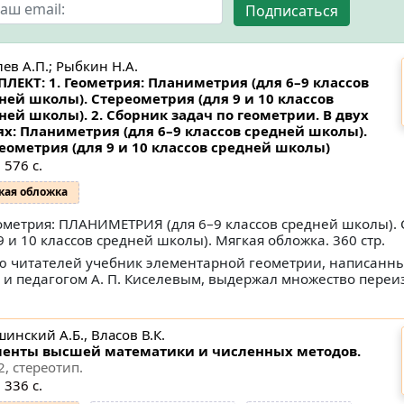
Подписаться
ев А.П.; Рыбкин Н.А.
ЛЕКТ: 1. Геометрия: Планиметрия (для 6–9 классов
ней школы). Стереометрия (для 9 и 10 классов
ней школы). 2. Сборник задач по геометрии. В двух
ях: Планиметрия (для 6–9 классов средней школы).
еометрия (для 9 и 10 классов средней школы)
 576 с.
кая обложка
еометрия: ПЛАНИМЕТРИЯ (для 6–9 классов средней школы)
9 и 10 классов средней школы). Мягкая обложка. 360 стр.
 читателей учебник элементарной геометрии, написанн
 педагогом А. П. Киселевым, выдержал множество переи
инский А.Б., Власов В.К.
енты высшей математики и численных методов.
2, стереотип.
 336 с.