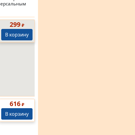
версальным
299
₽
В корзину
616
₽
В корзину