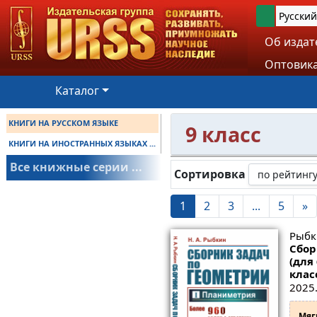
Русский
Об издат
Оптовика
Каталог
КНИГИ НА РУССКОМ ЯЗЫКЕ
9 класс
КНИГИ НА ИНОСТРАННЫХ ЯЗЫКАХ ...
Все книжные серии ...
Сортировка
1
2
3
...
5
»
Рыбк
Сбор
(для
клас
2025.
Мяг