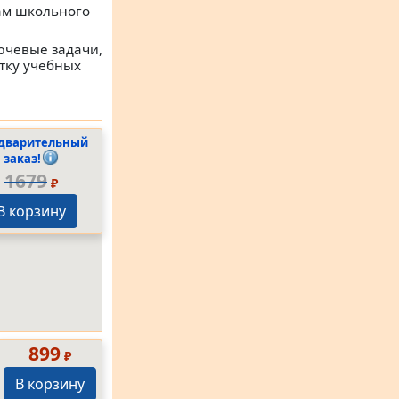
ам школьного
ючевые задачи,
тку учебных
дварительный
заказ!
1679
₽
В корзину
899
₽
В корзину