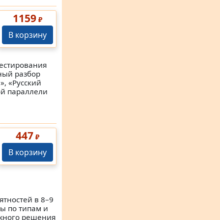
1159
₽
В корзину
тестирования
ный разбор
, «Русский
ой параллели
447
₽
В корзину
ятностей в 8–9
ы по типам и
жного решения