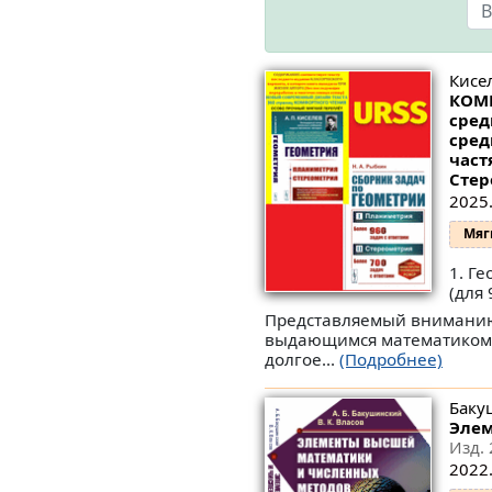
Кисел
КОМП
сред
сред
част
Стер
2025.
Мяг
1. Г
(для 
Представляемый вниманию
выдающимся математиком и
долгое...
(Подробнее)
Бакуш
Элем
Изд. 
2022.