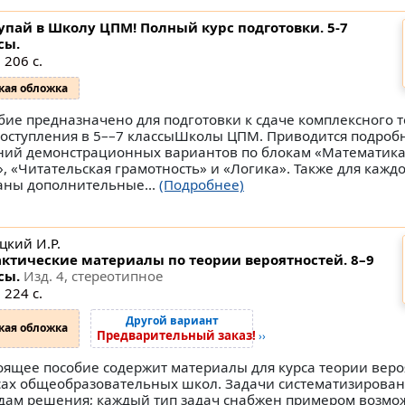
упай в Школу ЦПМ! Полный курс подготовки. 5-7
сы.
 206 с.
кая обложка
бие предназначено для подготовки к сдаче комплексного 
поступления в 5––7 классыШколы ЦПМ. Приводится подроб
ний демонстрационных вариантов по блокам «Математика»
», «Читательская грамотность» и «Логика». Также для кажд
аны дополнительные...
(Подробнее)
цкий И.Р.
ктические материалы по теории вероятностей. 8–9
сы.
Изд. 4, стереотипное
 224 с.
Другой вариант
кая обложка
Предварительный заказ!
››
оящее пособие содержит материалы для курса теории веро
сах общеобразовательных школ. Задачи систематизирован
дам решения; каждый тип задач снабжен примером возмо