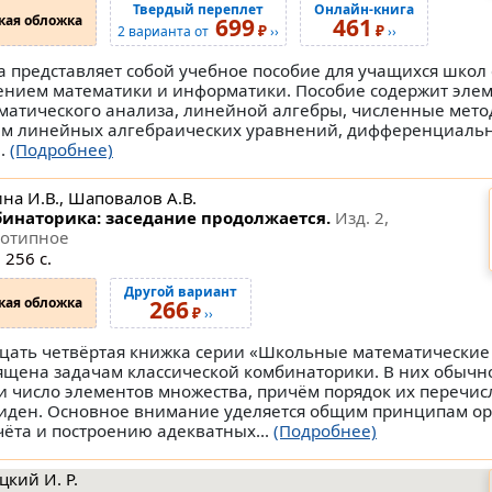
Твердый переплет
Онлайн-книга
кая обложка
699
461
₽
₽
2 варианта от
››
››
а представляет собой учебное пособие для учащихся школ
ением математики и информатики. Пособие содержит эле
матического анализа, линейной алгебры, численные мет
ем линейных алгебраических уравнений, дифференциаль
..
(Подробнее)
на И.В., Шаповалов А.В.
инаторика: заседание продолжается.
Изд. 2,
еотипное
 256 с.
Другой вариант
кая обложка
266
₽
››
цать четвёртая книжка серии «Школьные математические
ящена задачам классической комбинаторики. В них обычно
и число элементов множества, причём порядок их перечис
иден. Основное внимание уделяется общим принципам о
чёта и построению адекватных...
(Подробнее)
цкий И. Р.