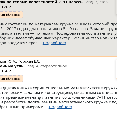
ок по теории вероятностей. 8-11 классы.
Изд. 3, стер.
 128 с.
кая обложка
ник составлен по материалам кружка МЦНМО, который пр
15––2017 годах для школьников 8––9 классов. Задачи сгру
тиям, а занятия –– по темам. Последовательность занятий у
сборник имеет обучающий характер. Большинство новых т
дов вводится через...
(Подробнее)
ов Ю.А., Горская Е.С.
анные углы.
Изд. 4, стереотипное
 168 с.
кая обложка
адцатая книжка серии «Школьные математические кружк
етрическим задачам и конструкциям, связанным со вписа
ка предназначена для занятий со школьниками 7–11 класс
и разработки десяти занятий математического кружка с п
бранными примерами...
(Подробнее)