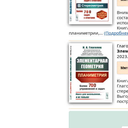
Вним
сост
испо
Книг
планиметрии,...
(Подробне
Глаго
Элем
2023.
Мяг
Книг
Глаг
стер
Выго
пост