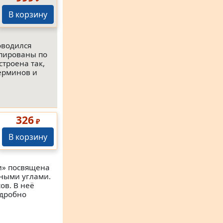
В корзину
оводился
ппированы по
строена так,
ерминов и
326
₽
В корзину
и» посвящена
нными углами.
ов. В неё
одробно