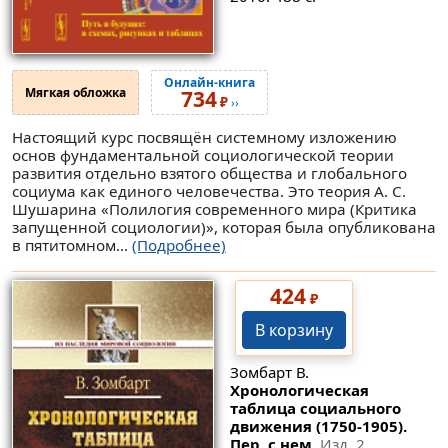
Онлайн-книга
Мягкая обложка
734
₽
››
Настоящий курс посвящён системному изложению
основ фундаментальной социологической теории
развития отдельно взятого общества и глобального
социума как единого человечества. Это теория А. С.
Шушарина «Полилогия современного мира (Критика
запущенной социологии)», которая была опубликована
в пятитомном...
(Подробнее)
424
₽
В корзину
Зомбарт В.
Хронологическая
таблица социального
движения (1750-1905).
Пер. с нем.
Изд. 2