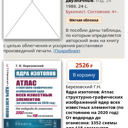
двузначные.
Изд. 24
1986. 24 с.
Букинист.
Состояние: 4+
.
Мягкая обложка
В пособии даны таблицы,
по которым определяется
авторский знак на книгу
с целью облегчения и ускорения расстановки
произведений печати.
(Подробнее)
2526
₽
В корзину
Березовский Г.Н.
Ядра изотопов: Атлас
структурно-графических
изображений ядер всех
известных элементов (по
состоянию на 2020 год):
От водорода до
оганесона: 3352 схемы
для 118 элементов