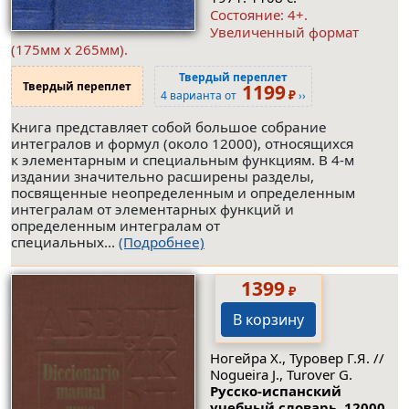
Состояние: 4+.
Увеличенный формат
(175мм x 265мм).
Твердый переплет
Твердый переплет
1199
₽
4 варианта от
››
Книга представляет собой большое собрание
интегралов и формул (около 12000), относящихся
к элементарным и специальным функциям. В 4-м
издании значительно расширены разделы,
посвященные неопределенным и определенным
интегралам от элементарных функций и
определенным интегралам от
специальных...
(Подробнее)
1399
₽
В корзину
Ногейра Х., Туровер Г.Я. //
Nogueira J., Turover G.
Русско-испанский
учебный словарь. 12000