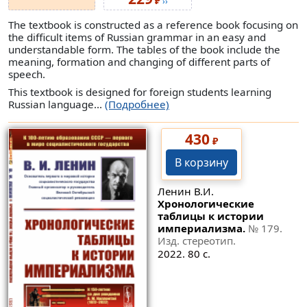
₽
››
The textbook is constructed as a reference book focusing on
the difficult items of Russian grammar in an easy and
understandable form. The tables of the book include the
meaning, formation and changing of different parts of
speech.
This textbook is designed for foreign students learning
Russian language...
(Подробнее)
430
₽
В корзину
Ленин В.И.
Хронологические
таблицы к истории
империализма.
№ 179
.
Изд. стереотип.
2022. 80 с.