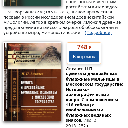
написанная известным
российским китаеведом
С.М.Георгиевским (1851–1893), в свое время стала
первым в России исследованием древнекитайской
мифологии. Автор в кратком очерке изложил древние
представления китайского народа об образовании и
устройстве мира, мифопоэтические...
(Подробнее)
748
₽
В корзину
Лихачев Н.П.
Бумага и древнейшие
бумажные мельницы в
Московском государстве:
Историко-
археографический
очерк. С приложением
116 таблиц с
изображениями
бумажных водяных
знаков.
Изд. 2
2015. 232 с.