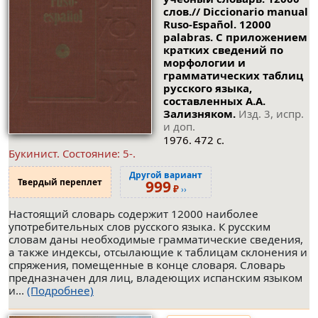
слов.// Diccionario manual
Ruso-Español. 12000
palabras. С приложением
кратких сведений по
морфологии и
грамматических таблиц
русского языка,
составленных А.А.
Зализняком.
Изд. 3, испр.
и доп.
1976. 472 с.
Букинист.
Состояние: 5-
.
Другой вариант
Твердый переплет
999
₽
››
Настоящий словарь содержит 12000 наиболее
употребительных слов русского языка. К русским
словам даны необходимые грамматические сведения,
а также индексы, отсылающие к таблицам склонения и
спряжения, помещенные в конце словаря. Словарь
предназначен для лиц, владеющих испанским языком
и...
(Подробнее)