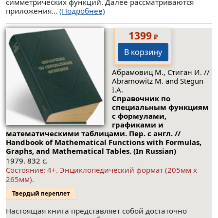
симметрических функций. Далее рассматриваются
приложения...
(Подробнее)
1399
₽
В корзину
Абрамовиц М., Стиган И. //
Abramowitz M. and Stegun
I.A.
Справочник по
специальным функциям
с формулами,
графиками и
математическими таблицами. Пер. с англ. //
Handbook of Mathematical Functions with Formulas,
Graphs, and Mathematical Tables. (In Russian)
1979. 832 с.
Состояние: 4+. Энциклопедический формат (205мм x
265мм).
Твердый переплет
Настоящая книга представляет собой достаточно