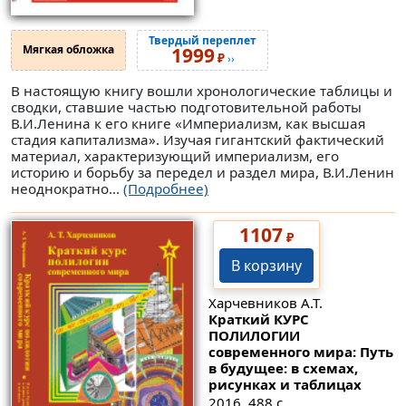
Твердый переплет
Мягкая обложка
1999
₽
››
В настоящую книгу вошли хронологические таблицы и
сводки, ставшие частью подготовительной работы
В.И.Ленина к его книге «Империализм, как высшая
стадия капитализма». Изучая гигантский фактический
материал, характеризующий империализм, его
историю и борьбу за передел и раздел мира, В.И.Ленин
неоднократно...
(Подробнее)
1107
₽
В корзину
Харчевников А.Т.
Краткий КУРС
ПОЛИЛОГИИ
современного мира: Путь
в будущее: в схемах,
рисунках и таблицах
2016. 488 с.