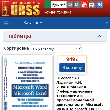
Русский
ES
EN
+7 (499) 724-25-45
Каталог
Таблицы
Сортировка
949
₽
В корзину
Шмелева А.Г.,
Ладынин А.И.
ИНФОРМАТИКА.
Информационные
технологии в
профессиональной
деятельности: Microsoft
WORD. Microsoft EXCEL: