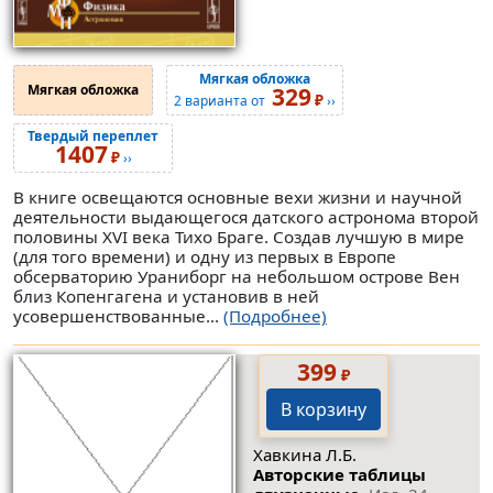
Мягкая обложка
Мягкая обложка
329
₽
2 варианта от
››
Твердый переплет
1407
₽
››
В книге освещаются основные вехи жизни и научной
деятельности выдающегося датского астронома второй
половины XVI века Тихо Браге. Создав лучшую в мире
(для того времени) и одну из первых в Европе
обсерваторию Ураниборг на небольшом острове Вен
близ Копенгагена и установив в ней
усовершенствованные...
(Подробнее)
399
₽
В корзину
Хавкина Л.Б.
Авторские таблицы