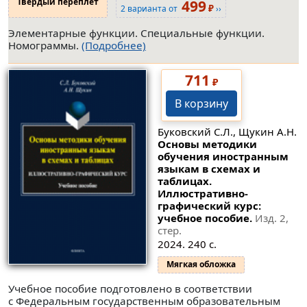
Твердый переплет
499
₽
2 варианта от
››
Элементарные функции. Специальные функции.
Номограммы.
(Подробнее)
711
₽
В корзину
Буковский С.Л., Щукин А.Н.
Основы методики
обучения иностранным
языкам в схемах и
таблицах.
Иллюстративно-
графический курс:
учебное пособие.
Изд. 2,
стер.
2024. 240 с.
Мягкая обложка
Учебное пособие подготовлено в соответствии
с Федеральным государственным образовательным