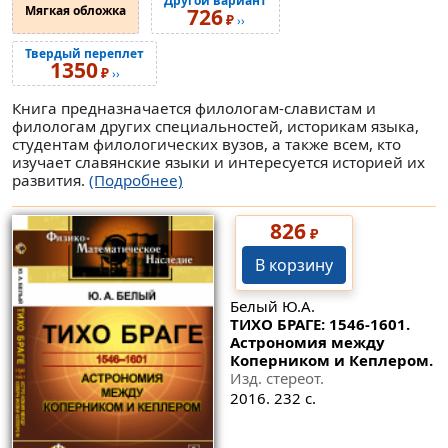
Другой вариант
Мягкая обложка
726
₽
››
Твердый переплет
1350
₽
››
Книга предназначается филологам-славистам и
филологам других специальностей, иcторикам языка,
студентам филологических вузов, а также всем, кто
изучает славянские языки и интересуется историей их
развития.
(Подробнее)
826
₽
В корзину
Белый Ю.А.
ТИХО БРАГЕ: 1546-1601.
Астрономия между
Коперником и Кеплером.
Изд. стереот.
2016. 232 с.