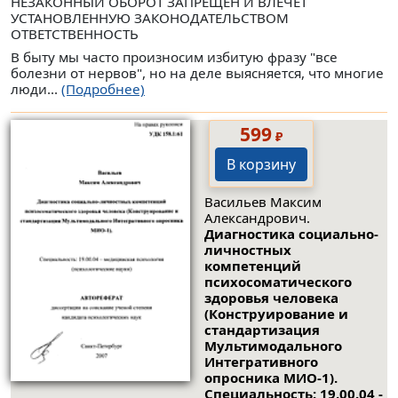
НЕЗАКОННЫЙ ОБОРОТ ЗАПРЕЩЁН И ВЛЕЧЁТ
УСТАНОВЛЕННУЮ ЗАКОНОДАТЕЛЬСТВОМ
ОТВЕТСТВЕННОСТЬ
В быту мы часто произносим избитую фразу "все
болезни от нервов", но на деле выясняется, что многие
люди...
(Подробнее)
599
₽
В корзину
Васильев Максим
Александрович.
Диагностика социально-
личностных
компетенций
психосоматического
здоровья человека
(Конструирование и
стандартизация
Мультимодального
Интегративного
опросника МИО-1).
Специальность: 19.00.04 -