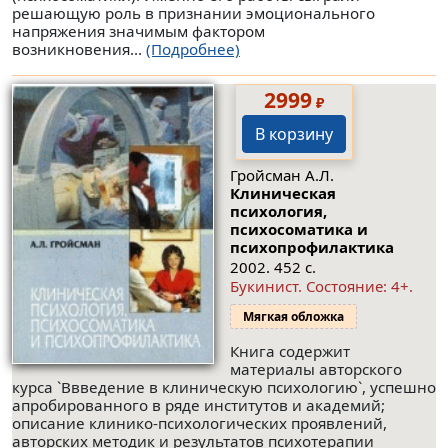
решающую роль в признании эмоционального
напряжения значимым фактором
возникновения...
(Подробнее)
2999
₽
В корзину
Гройсман А.Л.
Клиническая
психология,
психосоматика и
психопрофилактика
2002. 452 с.
Букинист.
Состояние: 4+
.
Мягкая обложка
Книга содержит
материалы авторского
курса `Ввведение в клиническую психологию`, успешно
апробированного в ряде институтов и академий;
описание клинико-психологических проявлений,
авторских методик и результатов психотерапии