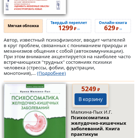
Твердый переплет
Онлайн-книга
Мягкая обложка
1299
629
₽
₽
››
››
Автор, известный психофизиолог, вводит читателей
в круг проблем, связанных с пониманием природы и
механизмов общения с собой (автокоммуникации).
При этом внимание акцентируется на наиболее часто
встречающихся "трудных" состояниях психики
человека (стрессы, фобии, фрустрации,
монотония),...
(Подробнее)
5249
₽
В корзину
Малкина-Пых И.Г.
Психосоматика
желудочно-кишечных
заболеваний. Книга
практикум