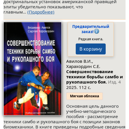
доктринальных установок американской правящей
элиты убедительно показывают, что
главным...
(Подробнее)
Предварительный
заказ!
Редкая книга.
В корзину
Авилов В.И.,
Харахордин С.Е.
Совершенствование
техники борьбы самбо и
рукопашного боя.
Изд. 4
2025. 112 с.
Мягкая обложка
Основная цель данного
учебно-методического
пособия - рассмотрение
техники самбо и рукопашного боя с позиции законов
биомеханики. В книге приведены подробные сведения