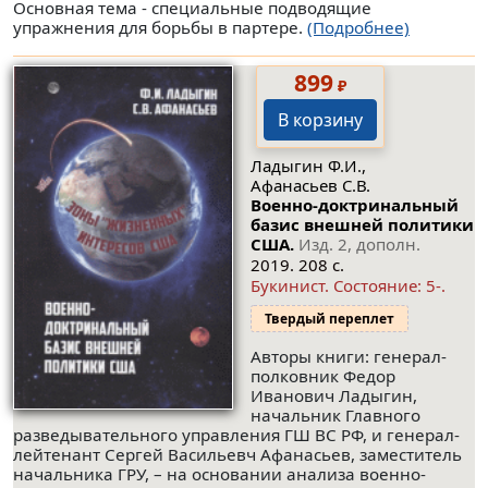
Основная тема - специальные подводящие
упражнения для борьбы в партере.
(Подробнее)
899
₽
В корзину
Ладыгин Ф.И.,
Афанасьев С.В.
Военно-доктринальный
базис внешней политики
США.
Изд. 2, дополн.
2019. 208 с.
Букинист.
Состояние: 5-
.
Твердый переплет
Авторы книги: генерал-
полковник Федор
Иванович Ладыгин,
начальник Главного
разведывательного управления ГШ ВС РФ, и генерал-
лейтенант Сергей Васильевч Афанасьев, заместитель
начальника ГРУ, – на основании анализа военно-