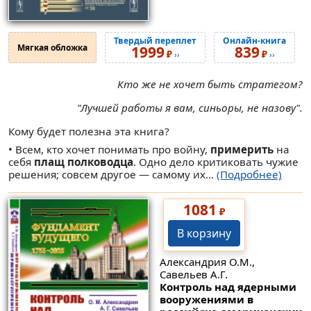
Твердый переплет
Онлайн-книга
Мягкая обложка
1999
839
₽
₽
››
››
Кто же не хочет быть стратегом?
"Лучшей работы я вам, синьоры, не назову".
Кому будет полезна эта книга?
• Всем, кто хочет понимать про войну,
примерить
на
себя
плащ полководца
. Одно дело критиковать чужие
решения; совсем другое — самому их...
(Подробнее)
1081
₽
В корзину
Александрия О.М.,
Савельев А.Г.
Контроль над ядерными
вооружениями в