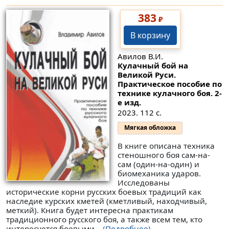
383
₽
В корзину
Авилов В.И.
Кулачный бой на
Великой Руси.
Практическое пособие по
технике кулачного боя. 2-
е изд.
2023. 112 с.
Мягкая обложка
В книге описана техника
стеношного боя сам-на-
сам (один-на-один) и
биомеханика ударов.
Исследованы
исторические корни русских боевых традиций как
наследие курских кметей (кметливый, находчивый,
меткий). Книга будет интересна практикам
традиционного русского боя, а также всем тем, кто
интересуется боевыми...
(Подробнее)