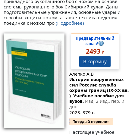
прикладного рукопашного боя с ножом на основе
системы рукопашного боя Сибирский кулак. Даны
подготовительные упражнения, основные удары и
способы защиты ножом, а также техника ведения
поединка с ножом про
(Подробнее)
Предварительный
заказ!
2493
₽
В корзину
Алепко А.В.
История вооруженных
сил России: служба
охраны границ (IX-XX вв.
). Учебное пособие для
вузов.
Изд. 2 изд., пер. и
доп.
2023. 379 с.
Твердый переплет
Настоящее учебное