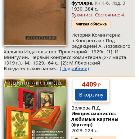
футляре.
Кн.1-6. Изд. 3
1930. 384 с.
Букинист.
Состояние: 4
.
Мягкая обложка
История Коминтерна
в Конгрессах / Под
редакцией А. Лозовского
Харьков Издательство `Пролетарий`. 1929г. [1]: И
Мингулин. Первый Конгресс Коминтерна (2-7 марта
1919 г.).- М., 1929.- 64 с.; [2]: М.Яблонский
В издательской папке...
(Подробнее)
4409
₽
В корзину
Волкова П.Д.
Импрессионисты:
любимые картины
(футляр)
2023. 224 с.