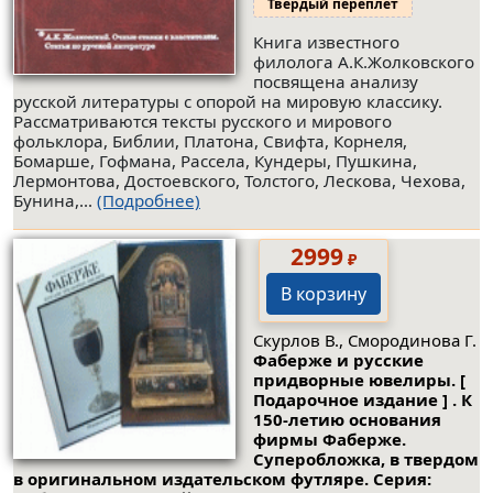
Твердый переплет
Книга известного
филолога А.К.Жолковского
посвящена анализу
русской литературы с опорой на мировую классику.
Рассматриваются тексты русского и мирового
фольклора, Библии, Платона, Свифта, Корнеля,
Бомарше, Гофмана, Рассела, Кундеры, Пушкина,
Лермонтова, Достоевского, Толстого, Лескова, Чехова,
Бунина,...
(Подробнее)
2999
₽
В корзину
Скурлов В., Смородинова Г.
Фаберже и русские
придворные ювелиры. [
Подарочное издание ] . К
150-летию основания
фирмы Фаберже.
Суперобложка, в твердом
в оригинальном издательском футляре. Серия: