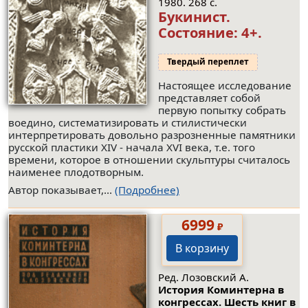
1980. 268 с.
Букинист.
Состояние: 4+
.
Твердый переплет
Настоящее исследование
представляет собой
первую попытку собрать
воедино, систематизировать и стилистически
интерпретировать довольно разрозненные памятники
русской пластики XIV - начала XVI века, т.е. того
времени, которое в отношении скульптуры считалось
наименее плодотворным.
Автор показывает,...
(Подробнее)
6999
₽
В корзину
Ред. Лозовский А.
История Коминтерна в
конгрессах. Шесть книг в