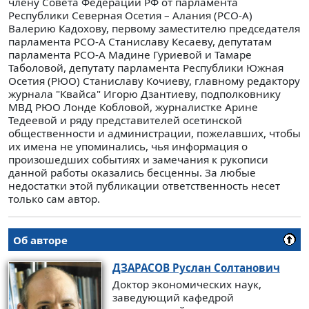
члену Совета Федерации РФ от парламента
Республики Северная Осетия – Алания (РСО-А)
Валерию Кадохову, первому заместителю председателя
парламента РСО-А Станиславу Кесаеву, депутатам
парламента РСО-А Мадине Гуриевой и Тамаре
Таболовой, депутату парламента Республики Южная
Осетия (РЮО) Станиславу Кочиеву, главному редактору
журнала "Квайса" Игорю Дзантиеву, подполковнику
МВД РЮО Лонде Кобловой, журналистке Арине
Тедеевой и ряду представителей осетинской
общественности и администрации, пожелавших, чтобы
их имена не упоминались, чья информация о
произошедших событиях и замечания к рукописи
данной работы оказались бесценны. За любые
недостатки этой публикации ответственность несет
только сам автор.
Об авторе
ДЗАРАСОВ
Руслан Солтанович
Доктор экономических наук,
заведующий кафедрой