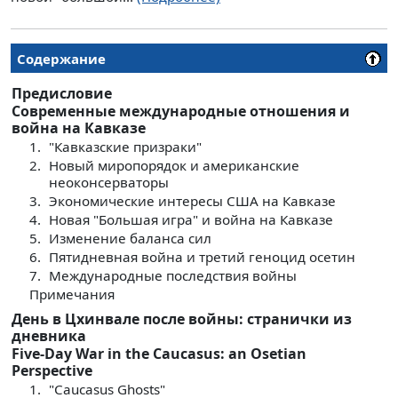
Содержание
Предисловие
Современные международные отношения и
война на Кавказе
1.
"Кавказские призраки"
2.
Новый миропорядок и американские
неоконсерваторы
3.
Экономические интересы США на Кавказе
4.
Новая "Большая игра" и война на Кавказе
5.
Изменение баланса сил
6.
Пятидневная война и третий геноцид осетин
7.
Международные последствия войны
Примечания
День в Цхинвале после войны: странички из
дневника
Five-Day War in the Caucasus: an Osetian
Perspective
1.
"Caucasus Ghosts"