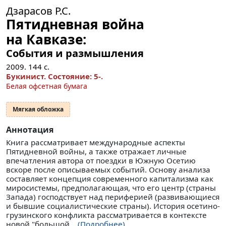
Дзарасов Р.С.
Пятидневная война
на Кавказе:
Cобытия и размышления
2009.
144
с.
Букинист.
Состояние: 5-
.
Белая офсетная бумага
Мягкая обложка
Аннотация
Книга рассматривает международные аспекты
Пятидневной войны, а также отражает личные
впечатления автора от поездки в Южную Осетию
вскоре после описываемых событий. Основу анализа
составляет концепция современного капитализма как
миросистемы, предполагающая, что его центр (страны
Запада) господствует над периферией (развивающиеся
и бывшие социалистические страны). История осетино-
грузинского конфликта рассматривается в контексте
новой "большой...
(Подробнее)