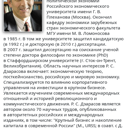
политической экономии
Российского экономического
университета имени Г. В.
Плеханова (Москва). Окончил
кафедру экономики зарубежных
стран экономического факультета
МГУ имени М. В. Ломоносова
в 1985 г. В том же университете защитил кандидатскую
(в 1992 г.) и докторскую (в 2010 г.) диссертации.
В 2007 г. защитил диссертацию на соискание ученой
степени доктора философии по экономике (PhD)
в Стаффордширском университете (г. Сток-он-Трент,
Великобритания). Область научных интересов Р. С.
Дзарасова включает: экономическую теорию,
посткейнсианство, российскую и мировую экономику.
Специализируется по влиянию корпоративного
управления на инвестиции в крупном бизнесе.
Увлекается изучением современных международных
отношений и историей революционного и
коммунистического движения. Р. С. Дзарасов является
автором около 70 научных трудов, опубликованных
в авторитетных российских и международных
изданиях, в том числе: "Крупный бизнес и накопление
капитала в современной России" (М., URSS; в соавт. с Д.