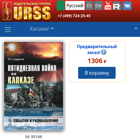
Русский
ES
EN
+7 (499) 724-25-45
Каталог
Предварительный
заказ!
1306
₽
В корзину
Id: 95148