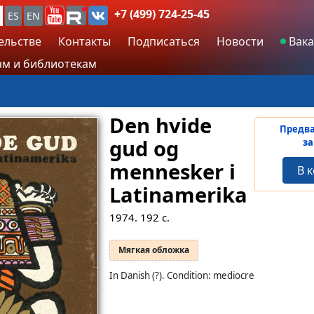
+7 (499) 724-25-45
ES
EN
ельстве
Контакты
Подписаться
Новости
Вака
м и библиотекам
Den hvide
Предв
gud og
за
mennesker i
В 
Latinamerika
1974.
192
с.
Мягкая обложка
In Danish (?). Condition: mediocre