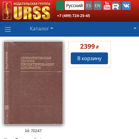
Русский
ES
EN
+7 (499) 724-25-45
Каталог
2399
₽
В корзину
Id: 70247