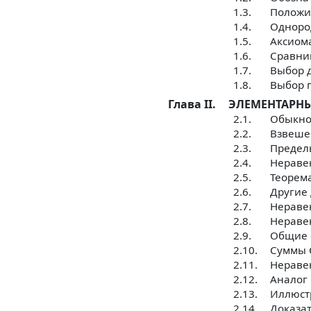
1.3.
Положи
1.4.
Одноро
1.5.
Аксиом
1.6.
Сравни
1.7.
Выбор 
1.8.
Выбор 
Глава II.
ЭЛЕМЕНТАРНЫ
2.1.
Обыкно
2.2.
Взвеше
2.3.
Предел
2.4.
Нераве
2.5.
Теорем
2.6.
Другие 
2.7.
Нераве
2.8.
Нераве
2.9.
Общие 
2.10.
Суммы 
2.11.
Нераве
2.12.
Аналог
2.13.
Иллюст
2.14.
Доказа