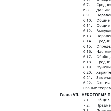
6.7.
Средне
6.8.
Дальне
6.9.
Неравен
6.10.
Общие 
6.11.
Общие 
6.12.
Выпукло
6.13.
Нераве
6.14.
Средни
6.15.
Опреде
6.16.
Частные
6.17.
Обобще
6.18.
Средни
6.19.
Функци
6.20.
Характе
6.21.
Замечан
6.22.
Оконча
Разные теоре
Глава VII.
НЕКОТОРЫЕ 
7.1.
Общие 
7.2.
Предме
7.3.
Пример