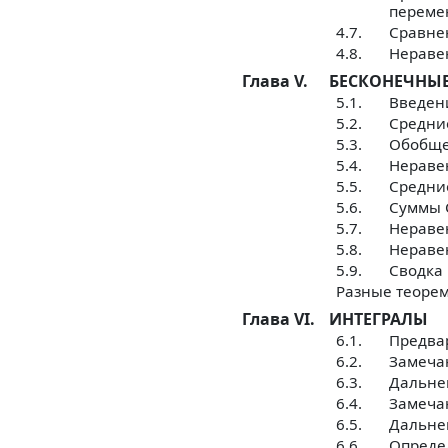
переме
4.7.
Сравне
4.8.
Нераве
Глава V.
БЕСКОНЕЧНЫ
5.1.
Введен
5.2.
Средни
5.3.
Обобще
5.4.
Нераве
5.5.
Средни
5.6.
Суммы 
5.7.
Нераве
5.8.
Нераве
5.9.
Сводка 
Разные теоре
Глава VI.
ИНТЕГРАЛЫ
6.1.
Предва
6.2.
Замеча
6.3.
Дальне
6.4.
Замечан
6.5.
Дальне
6.6.
Опреде