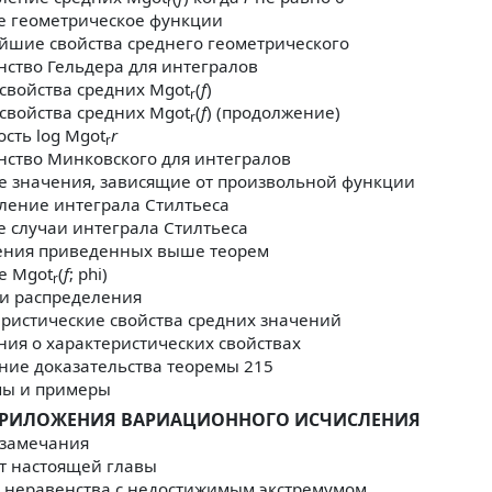
r
е геометрическое функции
йшие свойства среднего геометрического
ство Гельдера для интегралов
свойства средних Mgot
(
f
)
r
свойства средних Mgot
(
f
) (продолжение)
r
сть log Mgot
r
r
нство Минковского для интегралов
е значения, зависящие от произвольной функции
ление интеграла Стилтьеса
 случаи интеграла Стилтьеса
ния приведенных выше теорем
е Mgot
(
f
; phi)
r
и распределения
ристические свойства средних значений
ия о характеристических свойствах
ние доказательства теоремы 215
мы и примеры
ПРИЛОЖЕНИЯ ВАРИАЦИОННОГО ИСЧИСЛЕНИЯ
замечания
т настоящей главы
 неравенства с недостижимым экстремумом