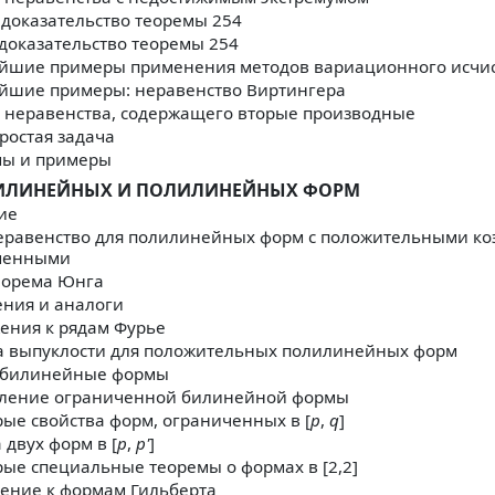
доказательство теоремы 254
доказательство теоремы 254
йшие примеры применения методов вариационного исчи
йшие примеры: неравенство Виртингера
 неравенства, содержащего вторые производные
ростая задача
мы и примеры
БИЛИНЕЙНЫХ И ПОЛИЛИНЕЙНЫХ ФОРМ
ие
еравенство для полилинейных форм с положительными к
менными
еорема Юнга
ния и аналоги
ения к рядам Фурье
а выпуклости для положительных полилинейных форм
билинейные формы
ление ограниченной билинейной формы
ые свойства форм, ограниченных в [
p
,
q
]
 двух форм в [
р
,
р'
]
ые специальные теоремы о формах в [2,2]
ение к формам Гильберта