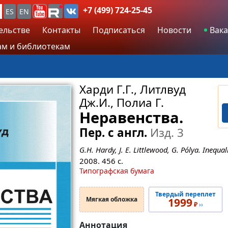
+7 (499) 724-25-45
ES
EN
ельстве
Контакты
Подписаться
Новости
Вака
м и библиотекам
Харди Г.Г., Литлвуд
Дж.И., Полиа Г.
Неравенства.
Пер. с англ.
Изд. 3
G.H. Hardy, J. E. Littlewood, G. Pólya. Inequali
2008.
456
с.
Типографская бумага
Твердый переплет
Мягкая обложка
1999
₽
››
Аннотация