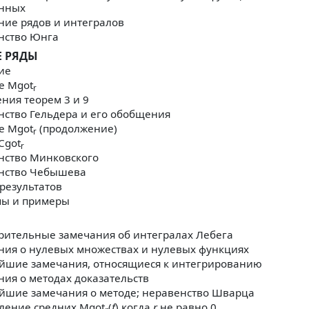
нных
ние рядов и интегралов
нство Юнга
Е РЯДЫ
ие
е Mgot
r
ния теорем 3 и 9
нство Гельдера и его обобщения
е Mgot
(продолжение)
r
Cgot
r
нство Минковского
нство Чебышева
результатов
мы и примеры
рительные замечания об интегралах Лебега
ния о нулевых множествах и нулевых функциях
йшие замечания, относящиеся к интегрированию
ия о методах доказательств
йшие замечания о методе; неравенство Шварца
ление средних Mgot
(
f
) когда
r
не равно 0