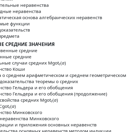
тельные неравенства
дные неравенства
атическая основа алгебраических неравенств
мые функции
доказательств
предмета
Е СРЕДНИЕ ЗНАЧЕНИЯ
венные средние
нные средние
ьные случаи средних Mgot
(
a
)
r
нство Коши
а о среднем арифметическом и среднем геометрическом
доказательства теоремы о средних
нство Гельдера и его обобщения
нство Гельдера и его обобщения (продолжение)
свойства средних Mgot
(
a
)
r
Cgot
(
a
)
r
нство Минковского
 неравенства Минковского
рации и приложения основных неравенств
тельства основных неравенств методом индукции