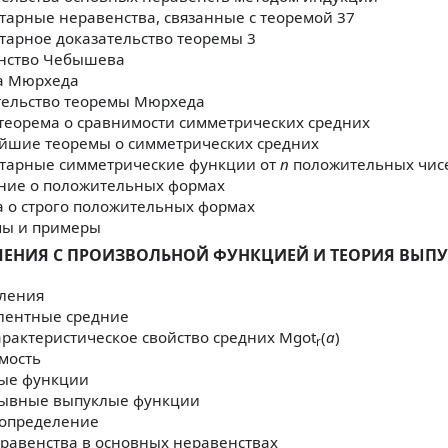
тарные неравенства, связанные с теоремой 37
тарное доказательство теоремы 3
нство Чебышева
а Мюрхеда
тельство теоремы Мюрхеда
теорема о сравнимости симметрических средних
йшие теоремы о симметрических средних
тарные симметрические функции от
n
положительных чис
ние о положительных формах
а о строго положительных формах
мы и примеры
ЧЕНИЯ С ПРОИЗВОЛЬНОЙ ФУНКЦИЕЙ И ТЕОРИЯ ВЫП
ления
лентные средние
рактеристическое свойство средних Mgot
(
a
)
r
мость
ые функции
ывные выпуклые функции
 определение
равенства в основных неравенствах