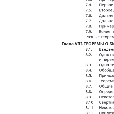
7.4.
Первое 
7.5.
Второе 
7.6.
Дальне
7.7.
Дальне
7.8.
Пример
7.9.
Более п
Разные теоре
Глава VIII.
ТЕОРЕМЫ О 
8.1.
Введен
8.2.
Одно н
и пере
8.3.
Одна т
8.4.
Обобще
8.5.
Прилож
8.6.
Теорем
8.7.
Общие 
8.8.
Опреде
8.9.
Некотор
8.10.
Свертка
8.11.
Некотор
8.12.
Прилож