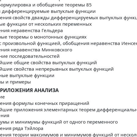
формулировка и обобщение теоремы 85
 дифференцируемые выпуклые функции
ения свойств дважды дифференцируемых выпуклых функ
ые функции от нескольких переменных
ния неравенства Гельдера
рые теоремы о монотонных функциях
с произвольной функцией, обобщения неравенства Иенсе
ния неравенства Минковского
ние последовательностей
йшие общие свойства выпуклых функций
йшие свойства непрерывных выпуклых функций
ные выпуклые функции
мы и примеры
ПРИЛОЖЕНИЯ АНАЛИЗА
ие
ения формулы конечных приращений
йшие приложения элементарных теорем дифференциаль
ения
умы и минимумы функций от одного переменного
ения ряда Тэйлора
ения теории максимумов и минимумов функций от нескол