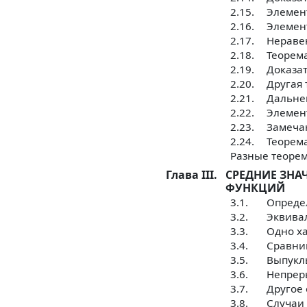
2.15.
Элемен
2.16.
Элемен
2.17.
Нераве
2.18.
Теорем
2.19.
Доказа
2.20.
Другая 
2.21.
Дальне
2.22.
Элемен
2.23.
Замеча
2.24.
Теорем
Разные теоре
Глава III.
СРЕДНИЕ ЗНА
ФУНКЦИЙ
3.1.
Опреде
3.2.
Эквива
3.3.
Одно ха
3.4.
Сравни
3.5.
Выпукл
3.6.
Непрер
3.7.
Другое
3.8.
Случаи 