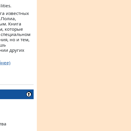
ities.
га известных
.Полиа,
ым. Книга
м, которые
в специальном
ия, но и тем,
ишь
нии других
бнее)
тва