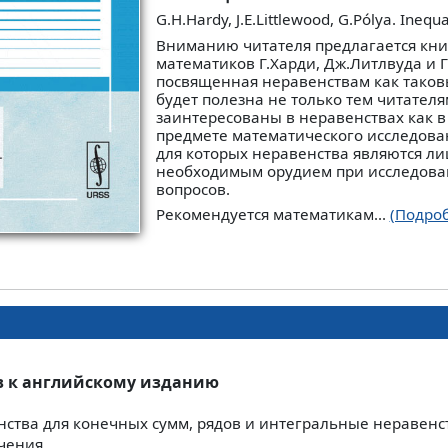
G.H.Hardy, J.E.Littlewood, G.Pólya. Inequal
Вниманию читателя предлагается кни
математиков Г.Харди, Дж.Литлвуда и Г
посвященная неравенствам как таков
будет полезна не только тем читателя
заинтересованы в неравенствах как 
предмете математического исследован
для которых неравенства являются л
необходимым орудием при исследова
вопросов.
Рекомендуется математикам...
(Подро
в к английскому изданию
ства для конечных сумм, рядов и интегральные неравенс
чения