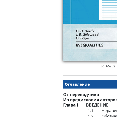
Id: 66252
Оглавление
От переводчика
Из предисловия авторо
Глава I.
ВВЕДЕНИЕ
1.1.
Неравен
1.2.
Обозна