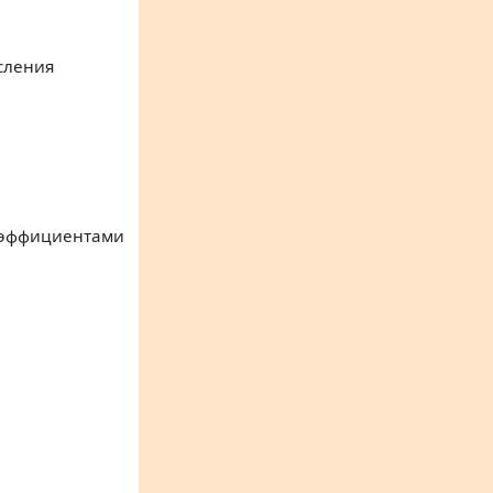
сления
оэффициентами