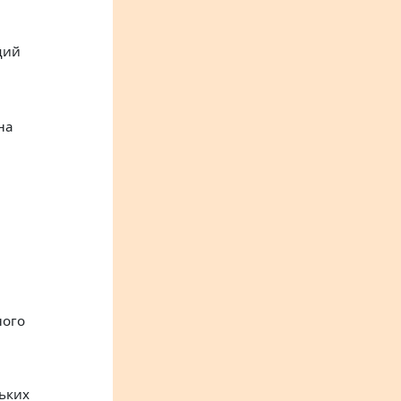
ций
на
ного
ьких