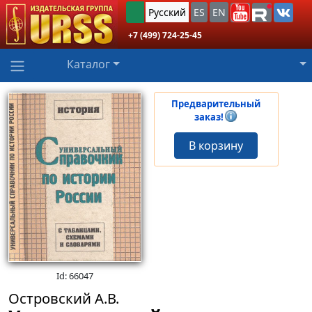
Русский
ES
EN
+7 (499) 724-25-45
Каталог
Предварительный
заказ!
В корзину
Id: 66047
Островский А.В.