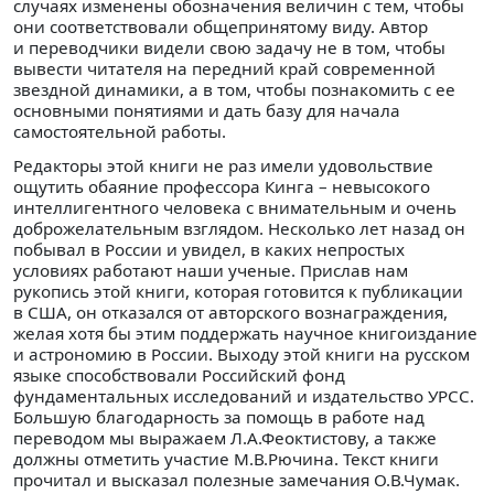
случаях изменены обозначения величин с тем, чтобы
они соответствовали общепринятому виду. Автор
и переводчики видели свою задачу не в том, чтобы
вывести читателя на передний край современной
звездной динамики, а в том, чтобы познакомить с ее
основными понятиями и дать базу для начала
самостоятельной работы.
Редакторы этой книги не раз имели удовольствие
ощутить обаяние профессора Кинга – невысокого
интеллигентного человека с внимательным и очень
доброжелательным взглядом. Несколько лет назад он
побывал в России и увидел, в каких непростых
условиях работают наши ученые. Прислав нам
рукопись этой книги, которая готовится к публикации
в США, он отказался от авторского вознаграждения,
желая хотя бы этим поддержать научное книгоиздание
и астрономию в России. Выходу этой книги на русском
языке способствовали Российский фонд
фундаментальных исследований и издательство УРСС.
Большую благодарность за помощь в работе над
переводом мы выражаем Л.А.Феоктистову, а также
должны отметить участие М.В.Рючина. Текст книги
прочитал и высказал полезные замечания О.В.Чумак.