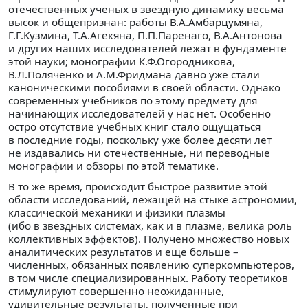
отечественных ученых в звездную динамику весьма
высок и общепризнан: работы В.А.Амбарцумяна,
Г.Г.Кузмина, Т.А.Агекяна, П.П.Паренаго, В.А.Антонова
и других наших исследователей лежат в фундаменте
этой науки; монографии К.Ф.Огородникова,
В.Л.Поляченко и А.М.Фридмана давно уже стали
каноническими пособиями в своей области. Однако
современных учебников по этому предмету для
начинающих исследователей у нас нет. Особенно
остро отсутствие учебных книг стало ощущаться
в последние годы, поскольку уже более десяти лет
не издавались ни отечественные, ни переводные
монографии и обзоры по этой тематике.
В то же время, происходит быстрое развитие этой
области исследований, лежащей на стыке астрономии,
классической механики и физики плазмы
(ибо в звездных системах, как и в плазме, велика роль
коллективных эффектов). Получено множество новых
аналитических результатов и еще больше –
численных, обязанных появлению суперкомпьютеров,
в том числе специализированных. Работу теоретиков
стимулируют совершенно неожиданные,
удивительные результаты, полученные при