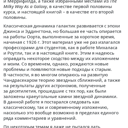
и Меррифилда, а также избранными местами из
The
Milky Way As a Galaxy
, в качестве первой половины
курса, и настоящей книгой – в качестве его второй
половины.
Классическая динамика галактик развивается с эпохи
Джинса и Эддингтона, но большая ее часть опирается
на работы Оорта, выполненные за короткое время,
начиная с 1926 г. Этот материал уже не раз излагался
профессорами для студентов, как в работе Михаласа
и Роутли, так и в настоящей книге. Этим я надеюсь
оправдать некоторое сходство между их изложением
и моим. Со временем, однако, рождаются новые
проблемы и появляются новые подходы к старым.
В частности, я во многом опираюсь на развитую
Чандрасекаром теорию звездных сближений, а также
на результаты других астрономов, полученные
за десятилетия, прошедшие с тех пор, как были
заложены краеугольные камни звездной динамики.
В данной работе я постарался следовать как
классическому, так и современному изложению,
насколько это вообще возможно в пределах единого
ряда комментариев и уравнений.
По некоторым темам я даже не пытался дать