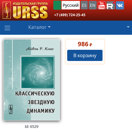
Русский
ES
EN
+7 (499) 724-25-45
Каталог
986
₽
В корзину
Id: 6529