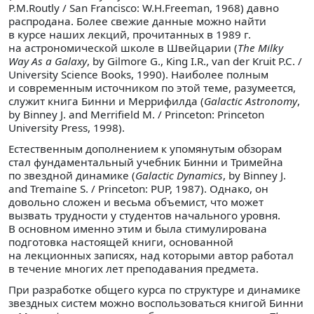
P.M.Routly / San Francisco: W.H.Freeman, 1968) давно
распродана. Более свежие данные можно найти
в курсе наших лекций, прочитанных в 1989 г.
на астрономической школе в Швейцарии (
The Milky
Way As a Galaxy
, by Gilmore G., King I.R., van der Kruit P.C. /
University Science Books, 1990). Наиболее полным
и современным источником по этой теме, разумеется,
служит книга Бинни и Меррифилда (
Galactic Astronomy
,
by Binney J. and Merrifield M. / Princeton: Princeton
University Press, 1998).
Естественным дополнением к упомянутым обзорам
стал фундаментальный учебник Бинни и Тримейна
по звездной динамике (
Galactic Dynamics
, by Binney J.
and Tremaine S. / Princeton: PUP, 1987). Однако, он
довольно сложен и весьма объемист, что может
вызвать трудности у студентов начального уровня.
В основном именно этим и была стимулирована
подготовка настоящей книги, основанной
на лекционных записях, над которыми автор работал
в течение многих лет преподавания предмета.
При разработке общего курса по структуре и динамике
звездных систем можно воспользоваться книгой Бинни