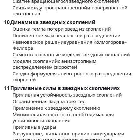
Сжатие вращающегося звездного скопления
Связь между пространственнойи поверхностной
плотностью
10
Динамика звездных скоплений
Оценка темпа потери звезд из скоплений
Пониженное максвелловское распределение
Равновесное решениеуравнения Колмогорова–
Феллера
Самосогласованные модели звездных скоплений
Модели скопленийс анизотропным
распределением скоростей
Сводка формулдля анизотропного распределения
скоростей
11
Приливные силы в звездных скоплениях
Приливная устойчивость звездных скоплений
Ограниченная задача трех тел
Применение к звездному скоплению
Минимальная плотность,необходимая для
устойчивости скопления
Приливные удары
Разрушение, вызванное приливными ударами
Приливные удары в шаровых скоплениях