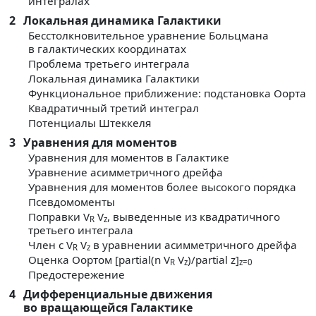
интегралах
2
Локальная динамика Галактики
Бесстолкновительное уравнение Больцмана
в галактических координатах
Проблема третьего интеграла
Локальная динамика Галактики
Функциональное приближение: подстановка Оорта
Квадратичный третий интеграл
Потенциалы Штеккеля
3
Уравнения для моментов
Уравнения для моментов в Галактике
Уравнение асимметричного дрейфа
Уравнения для моментов более высокого порядка
Псевдомоменты
Поправки V
V
, выведенные из квадратичного
R
z
третьего интеграла
Член с V
V
в уравнении асимметричного дрейфа
R
z
Оценка Оортом [partial(n V
V
)/partial z]
R
z
z=0
Предостережение
4
Дифференциальные движения
во вращающейся Галактике