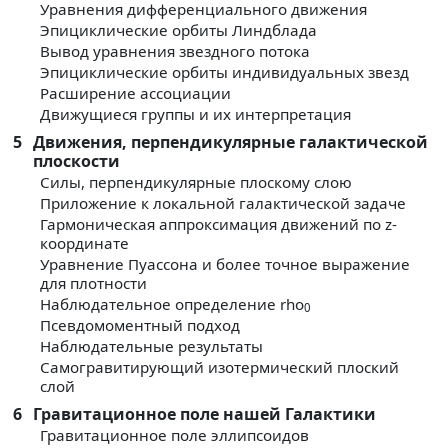
Уравнения дифференциального движения
Эпициклические орбиты Линдблада
Вывод уравнения звездного потока
Эпициклические орбиты индивидуальных звезд
Расширение ассоциации
Движущиеся группы и их интерпретация
5
Движения, перпендикулярные галактической
плоскости
Силы, перпендикулярные плоскому слою
Приложение к локальной галактической задаче
Гармоническая аппроксимация движений по z-
координате
Уравнение Пуассона и более точное выражение
для плотности
Наблюдательное определение rho
0
Псевдомоментный подход
Наблюдательные результаты
Самогравитирующий изотермический плоский
слой
6
Гравитационное поле нашей Галактики
Гравитационное поле эллипсоидов