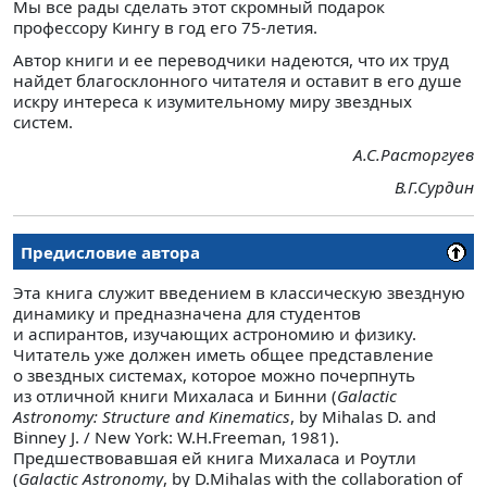
Мы все рады сделать этот скромный подарок
профессору Кингу в год его 75-летия.
Автор книги и ее переводчики надеются, что их труд
найдет благосклонного читателя и оставит в его душе
искру интереса к изумительному миру звездных
систем.
А.С.Расторгуев
В.Г.Сурдин
Предисловие автора
Эта книга служит введением в классическую звездную
динамику и предназначена для студентов
и аспирантов, изучающих астрономию и физику.
Читатель уже должен иметь общее представление
о звездных системах, которое можно почерпнуть
из отличной книги Михаласа и Бинни (
Galactic
Astronomy: Structure and Kinematics
, by Mihalas D. and
Binney J. / New York: W.H.Freeman, 1981).
Предшествовавшая ей книга Михаласа и Роутли
(
Galactic Astronomy
, by D.Mihalas with the collaboration of