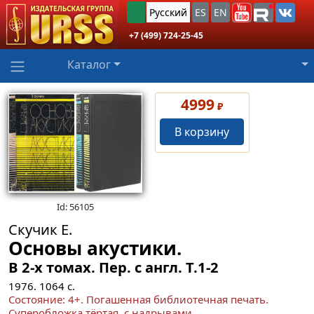
Русский
ES
EN
+7 (499) 724-25-45
Каталог
4999
₽
В корзину
Id: 56105
Скучик Е.
Основы акустики.
В 2-х томах. Пер. с англ.
Т.1-2
1976.
1064
с.
Состояние: 4+. Погашенная библиотечная печать.
Суперобложка тёртая, с надрывами.