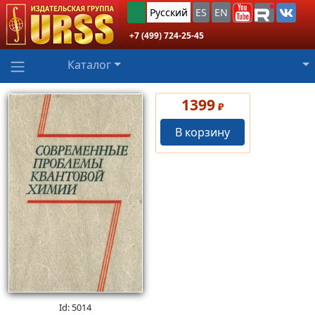
Русский
ES
EN
+7 (499) 724-25-45
Каталог
1399
₽
В корзину
Id: 5014