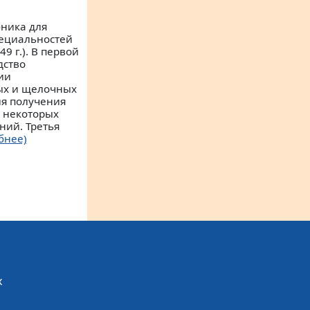
бника для
пециальностей
9 г.). В первой
дство
ии
ых и щелочных
ия получения
, некоторых
ний. Третья
бнее)
х