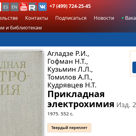
+7 (499) 724-25-45
ES
EN
ельстве
Контакты
Подписаться
Новости
Вака
м и библиотекам
Агладзе Р.И.,
Гофман Н.Т.,
Кузьмин Л.Л.,
Томилов А.П.,
Кудрявцев Н.Т.
Прикладная
электрохимия
Изд. 
1975.
552
с.
Твердый переплет