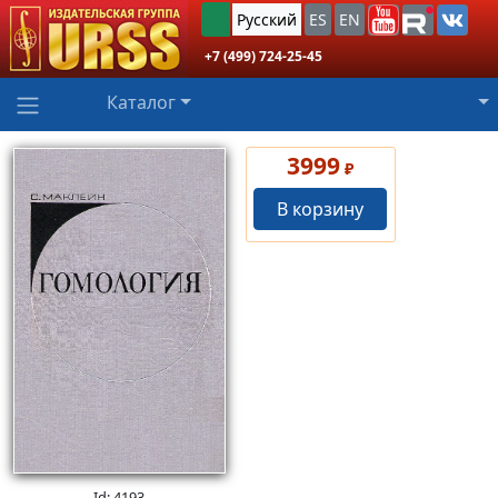
Русский
ES
EN
+7 (499) 724-25-45
Каталог
3999
₽
В корзину
Id: 4193