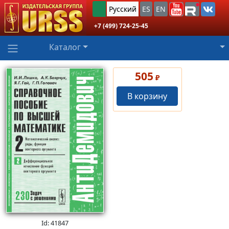
Русский
ES
EN
+7 (499) 724-25-45
Каталог
505
₽
В корзину
Id: 41847