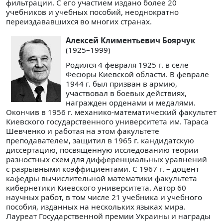
фильтрации. С его участием издано более 20
учебников и учебных пособий, неоднократно
переиздававшихся во многих странах.
Алексей Климентьевич Боярчук
(1925–1999)
Родился 4 февраля 1925 г. в селе
Фесюры Киевской области. В феврале
1944 г. был призван в армию,
участвовал в боевых действиях,
награжден орденами и медалями.
Окончив в 1956 г. механико-математический факультет
Киевского государственного университета им. Тараса
Шевченко и работая на этом факультете
преподавателем, защитил в 1965 г. кандидатскую
диссертацию, посвященную исследованию теории
разностных схем для дифференциальных уравнений
с разрывными коэффициентами. С 1967 г. – доцент
кафедры вычислительной математики факультета
кибернетики Киевского университета. Автор 60
научных работ, в том числе 21 учебника и учебного
пособия, изданных на нескольких языках мира.
Лауреат Государственной премии Украины и награды