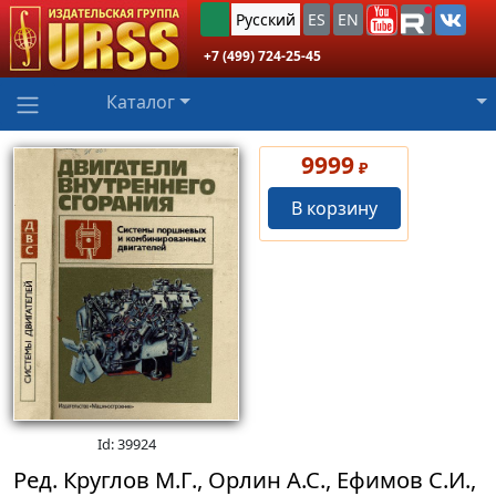
Русский
ES
EN
+7 (499) 724-25-45
Каталог
9999
₽
В корзину
Id: 39924
Ред. Круглов М.Г., Орлин А.С., Ефимов С.И.,