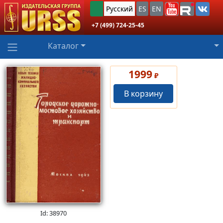
Русский
ES
EN
+7 (499) 724-25-45
Каталог
1999
₽
В корзину
Id: 38970