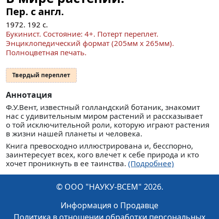
Пер. с англ.
1972.
192
с.
Букинист.
Состояние: 4+
. Потерт переплет.
Энциклопедический формат (205мм x 265мм).
Полноцветная печать.
Твердый переплет
Аннотация
Ф.У.Вент, известный голландский ботаник, знакомит
нас с удивительным миром растений и рассказывает
о той исключительной роли, которую играют растения
в жизни нашей планеты и человека.
Книга превосходно иллюстрирована и, бесспорно,
заинтересует всех, кого влечет к себе природа и кто
хочет проникнуть в ее таинства.
(Подробнее)
© ООО "НАУКУ-ВСЕМ" 2026.
Информация о Продавце
Политика в отношении обработки персональных