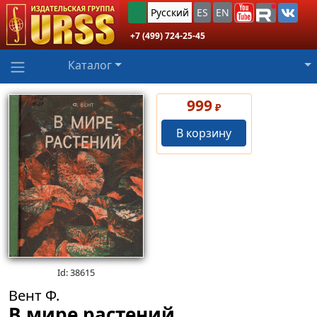
Русский
ES
EN
+7 (499) 724-25-45
Каталог
999
₽
В корзину
Id: 38615
Вент Ф.
В мире растений.