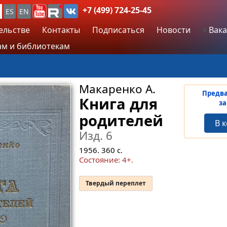
+7 (499) 724-25-45
ES
EN
ельстве
Контакты
Подписаться
Новости
Вака
м и библиотекам
Макаренко А.
Предв
Книга для
за
родителей
В 
Изд. 6
1956.
360
с.
Состояние: 4+.
Твердый переплет