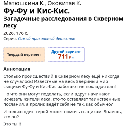
Матюшкина К., Оковитая К.
Фу-Фу и Кис-Кис.
Загадочные расследования в Скверном
лесу
2026.
176
с.
Серия:
Самый прикольный детектив
Другой вариант
Твердый переплет
711
₽
››
Аннотация
Столько происшествий в Скверном лесу ещё никогда
не случалось! Известные на весь Звериный мир
сыщики Фу-Фу и Кис-Кис работают не покладая лап!
Но что они могут поделать, если вдруг начинают
исчезать жители леса, кто-то оставляет таинственные
послания, а Кролик ведёт себя не так, как обычно?
И только один герой может помочь сыщикам. Знаешь,
кто он?..
Это ты!!!