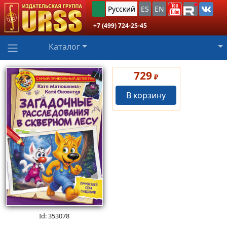
Русский
ES
EN
+7 (499) 724-25-45
Каталог
729
₽
В корзину
Id: 353078