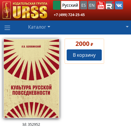
Русский
ES
EN
+7 (499) 724-25-45
Каталог
2000
₽
В корзину
Id: 352952