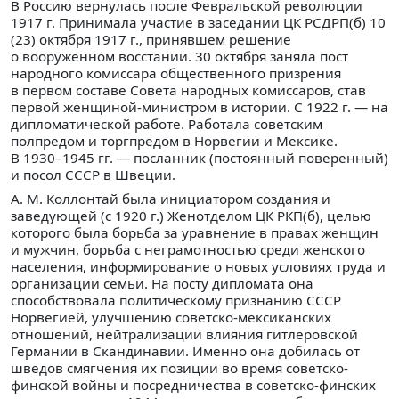
В Россию вернулась после Февральской революции
1917 г. Принимала участие в заседании ЦК РСДРП(б) 10
(23) октября 1917 г., принявшем решение
о вооруженном восстании. 30 октября заняла пост
народного комиссара общественного призрения
в первом составе Совета народных комиссаров, став
первой женщиной-министром в истории. С 1922 г. — на
дипломатической работе. Работала советским
полпредом и торгпредом в Норвегии и Мексике.
В 1930–1945 гг. — посланник (постоянный поверенный)
и посол СССР в Швеции.
А. М. Коллонтай была инициатором создания и
заведующей (с 1920 г.) Женотделом ЦК РКП(б), целью
которого была борьба за уравнение в правах женщин
и мужчин, борьба с неграмотностью среди женского
населения, информирование о новых условиях труда и
организации семьи. На посту дипломата она
способствовала политическому признанию СССР
Норвегией, улучшению советско-мексиканских
отношений, нейтрализации влияния гитлеровской
Германии в Скандинавии. Именно она добилась от
шведов смягчения их позиции во время советско-
финской войны и посредничества в советско-финских