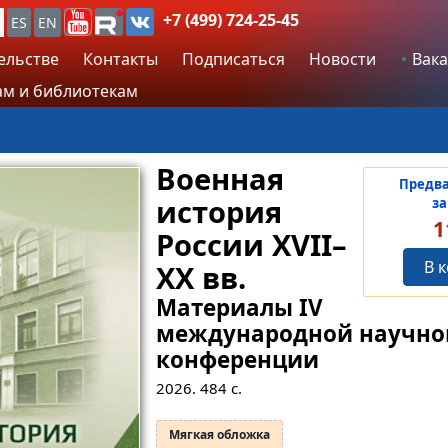
+7 (499) 724-25-45
ES
EN
ельстве
Контакты
Подписаться
Новости
Вака
м и библиотекам
Военная
Предв
история
за
1
России XVII–
В 
XX вв.
Материалы IV
международной научно
конференции
2026.
484
с.
Мягкая обложка