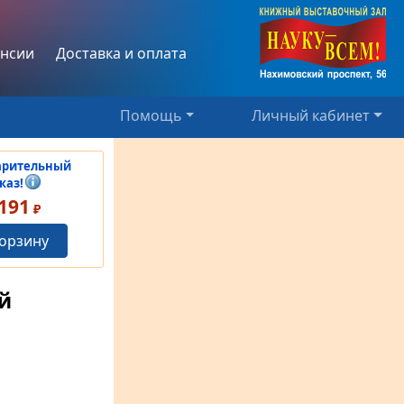
нсии
Доставка и оплата
Помощь
Личный кабинет
арительный
каз!
191
₽
корзину
й