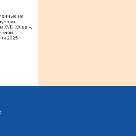
вленные на
аучной
XVII–XX вв.»,
ичной
ня 2025
х