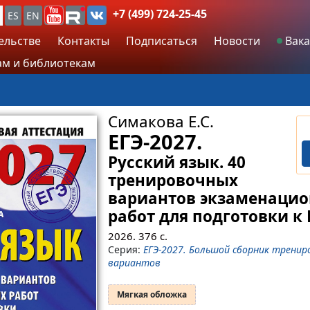
+7 (499) 724-25-45
ES
EN
ельстве
Контакты
Подписаться
Новости
Вака
м и библиотекам
Симакова Е.С.
ЕГЭ-2027.
Русский язык. 40
тренировочных
вариантов экзаменаци
работ для подготовки к 
2026.
376
с.
Серия:
ЕГЭ-2027. Большой сборник тренир
вариантов
Мягкая обложка