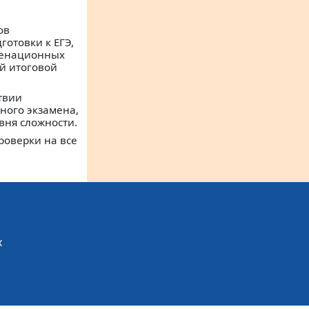
ов
готовки к ЕГЭ,
менационных
й итоговой
твии
ного экзамена,
вня сложности.
роверки на все
х