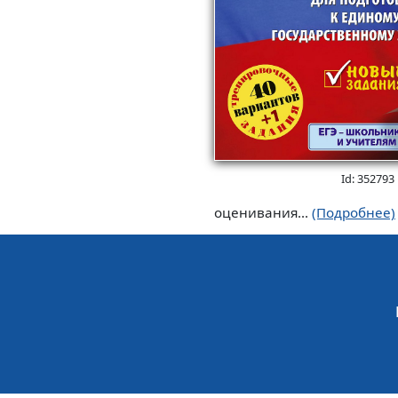
Id: 352793
оценивания...
(Подробнее)