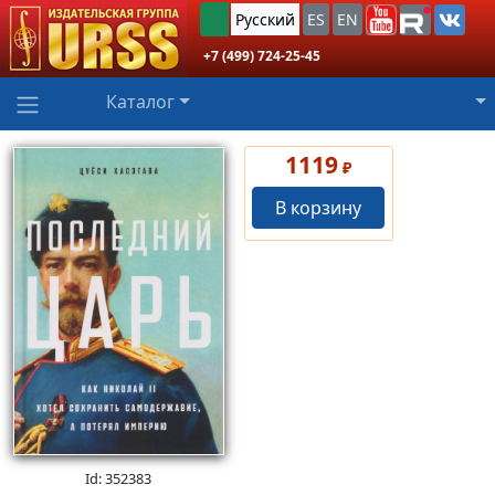
Русский
ES
EN
+7 (499) 724-25-45
Каталог
1119
₽
В корзину
Id: 352383