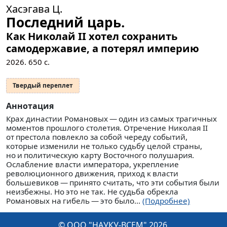
Хасэгава Ц.
Последний царь.
Как Николай II хотел сохранить
самодержавие, а потерял империю
2026.
650
с.
Твердый переплет
Аннотация
Крах династии Романовых — ​один из самых трагичных
моментов прошлого столетия. Отречение Николая II
от престола повлекло за собой череду событий,
которые изменили не только судьбу целой страны,
но и политическую карту Восточного полушария.
Ослабление власти императора, укрепление
революционного движения, приход к власти
большевиков — ​принято считать, что эти события были
неизбежны. Но это не так. Не судьба обрекла
Романовых на гибель — ​это было...
(Подробнее)
© ООО "НАУКУ-ВСЕМ" 2026.