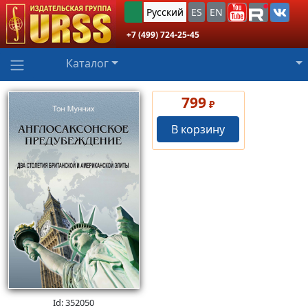
Русский
ES
EN
+7 (499) 724-25-45
Каталог
799
₽
В корзину
Id: 352050