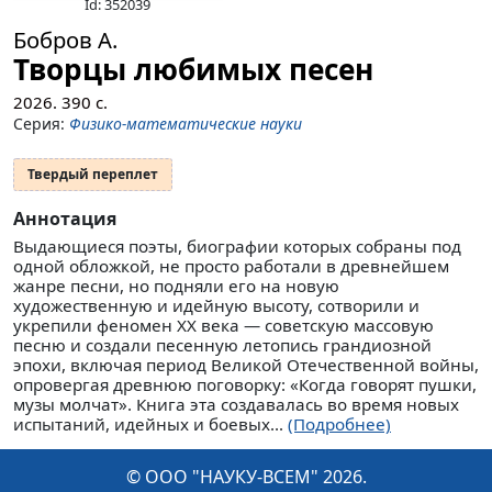
Id: 352039
Бобров А.
Творцы любимых песен
2026.
390
с.
Серия:
Физико-математические науки
Твердый переплет
Аннотация
Выдающиеся поэты, биографии которых собраны под
одной обложкой, не просто работали в древнейшем
жанре песни, но подняли его на новую
художественную и идейную высоту, сотворили и
укрепили феномен ХХ века — советскую массовую
песню и создали песенную летопись грандиозной
эпохи, включая период Великой Отечественной войны,
опровергая древнюю поговорку: «Когда говорят пушки,
музы молчат». Книга эта создавалась во время новых
испытаний, идейных и боевых...
(Подробнее)
© ООО "НАУКУ-ВСЕМ" 2026.