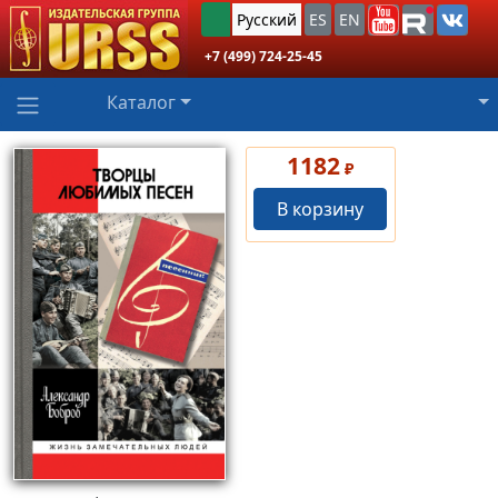
Русский
ES
EN
+7 (499) 724-25-45
Каталог
1182
₽
В корзину