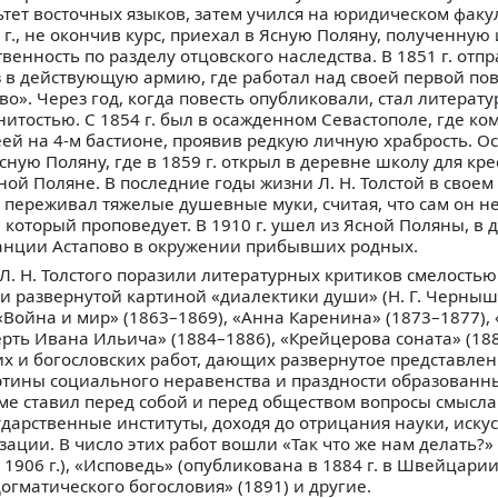
тет восточных языков, затем учился на юридическом факул
 г., не окончив курс, приехал в Ясную Поляну, полученную
твенность по разделу отцовского наследства. В 1851 г. отп
 в действующую армию, где работал над своей первой по
во». Через год, когда повесть опубликовали, стал литерат
итостью. С 1854 г. был в осажденном Севастополе, где к
ей на 4-м бастионе, проявив редкую личную храбрость. Ос
Ясную Поляну, где в 1859 г. открыл в деревне школу для кр
Ясной Поляне. В последние годы жизни Л. Н. Толстой в свое
переживал тяжелые душевные муки, считая, что сам он н
 который проповедует. В 1910 г. ушел из Ясной Поляны, в 
станции Астапово в окружении прибывших родных.
. Н. Толстого поразили литературных критиков смелостью
и развернутой картиной «диалектики души» (Н. Г. Черныш
Война и мир» (1863–1869), «Анна Каренина» (1873–1877),
ерть Ивана Ильича» (1884–1886), «Крейцерова соната» (188
х и богословских работ, дающих развернутое представлен
ртины социального неравенства и праздности образованны
ме ставил перед собой и перед обществом вопросы смысла
дарственные институты, доходя до отрицания науки, искусс
ации. В число этих работ вошли «Так что же нам делать?»
906 г.), «Исповедь» (опубликована в 1884 г. в Швейцарии,
огматического богословия» (1891) и другие.