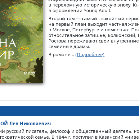
в переломную историческую эпоху. Кн
в оформлении Young Adult.
Второй том — самый спокойный перио
на первый план выходит частная жиз
в Москве, Петербурге и поместьях. По
относительное затишье, Болконский,
Ростова переживают свои внутренни
семейные драмы.
В романе...
(Подробнее)
ТОЙ
Лев Николаевич
й русский писатель, философ и общественный деятель. Р
тократической семье. В 1844 г. поступил в Казанский унив