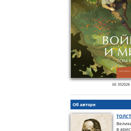
Id: 352026
Об авторе
ТОЛС
Велики
в арис