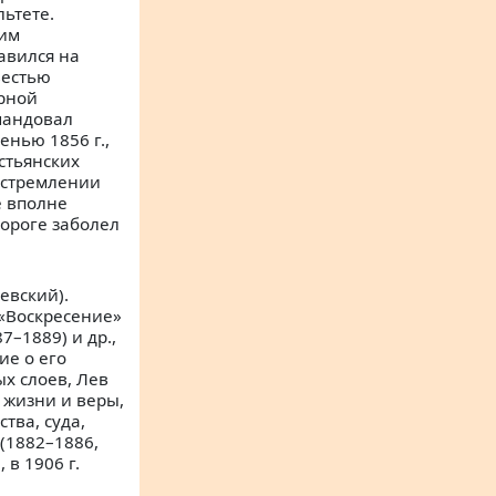
ьтете.
 им
равился на
вестью
урной
омандовал
енью 1856 г.,
естьянских
м стремлении
е вполне
дороге заболел
евский).
 «Воскресение»
7–1889) и др.,
ие о его
х слоев, Лев
 жизни и веры,
тва, суда,
 (1882–1886,
 в 1906 г.