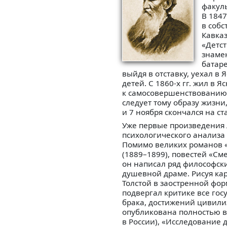
факуль
В 1847
в собс
Кавказ
«Детст
знамен
батаре
выйдя в отставку, уехал в 
детей. C 1860-х гг. жил в 
к самосовершенствованию 
следует тому образу жизни,
и 7 ноября скончался на 
Уже первые произведения Л
психологического анализа 
Помимо великих романов «
(1889–1899), повестей «См
он написал ряд философски
душевной драме. Рисуя ка
Толстой в заостренной фор
подвергал критике все госу
брака, достижений цивилиз
опубликована полностью в 1
в России), «Исследование д