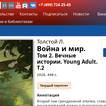
+7 (499) 724-25-45
ES
EN
ельстве
Контакты
Подписаться
Новости
Вака
м и библиотекам
Толстой Л.
Война и мир.
Том 2. Вечные
истории. Young Adult.
Т.2
2026.
448
с.
Твердый переплет
Аннотация
Второй том грандиозной эпопеи, ста
энциклопедией жизни и психологии р