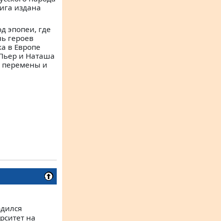
ига издана
д эпопеи, где
нь героев
ка в Европе
 Пьер и Наташа
е перемены и
одился
ерситет на