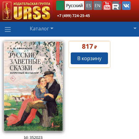
Русский
ES
EN
+7 (499) 724-25-45
Каталог
817
₽
В корзину
Id: 352023