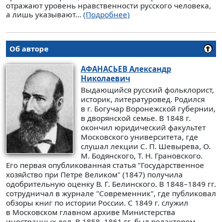
отражают уровень нравственности русского человека,
а лишь указывают...
(Подробнее)
Об авторе
АФАНАСЬЕВ
Александр
Николаевич
Выдающийся русский фольклорист,
историк, литературовед. Родился
в г. Богучар Воронежской губернии,
в дворянской семье. В 1848 г.
окончил юридический факультет
Московского университета, где
слушал лекции С. П. Шевырева, О.
М. Бодянского, Т. Н. Грановского.
Его первая опубликованная статья "Государственное
хозяйство при Петре Великом" (1847) получила
одобрительную оценку В. Г. Белинского. В 1848–1849 гг.
сотрудничал в журнале "Современник", где публиковал
обзоры книг по истории России. С 1849 г. служил
в Московском главном архиве Министерства
иностранных дел. В 1858–1861 гг. был редактором