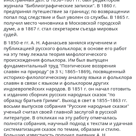
журнала "Библиографические записки". В 1860 г.
предпринял путешествие за границу; по возвращении
попал под следствие и был уволен со службы. В 1865 г.
получил место чиновника в Московской городской
думе, а в 1867 г. стал секретарем съезда мировых
судей.
В 1850-е гг. А. Н. Афанасьев занялся изучением и
публикацией русского фольклора; в основе его работ
на эту тему лежала теория мифологического
происхождения фольклора. Им был выпущен
фундаментальный труд "Поэтические воззрения
славян на природу" (в 3 т.; 1865–1869), посвященный
историко-филологическому анализу языка и фольклора
славян в связи с языком и фольклором других
индоевропейских народов. В 1851 г. он начал готовить
к изданию сборник русских народных сказок "по
образцу братьев Гримм". Выход в свет в 1855–1863 гг.
восьми выпусков собрания "Русские народные сказки"
ученый считал своей главной заслугой в русской
литературе. В откликах на эту работу отмечалась
полнота собрания, научный подход к текстам и удачная
систематизация сказок по темам, образам и стилю.
Большую известность получил дневник А. Н.