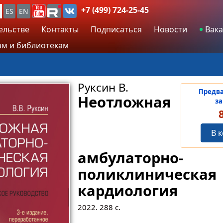
+7 (499) 724-25-45
ES
EN
ельстве
Контакты
Подписаться
Новости
Вака
м и библиотекам
Руксин В.
Предв
Неотложная
за
В 
амбулаторно-
поликлиническая
кардиология
2022.
288
с.