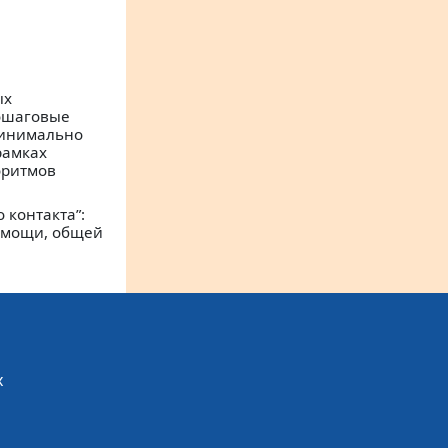
ых
пошаговые
минимально
рамках
оритмов
 контакта”:
омощи, общей
х