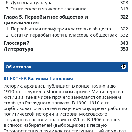
6. Духовная культура
308
7. Этническое и языковое состояние
318
Глава 5. Первобытное общество и
322
цивилизация
1. Первобытная периферия классовых обществ
322
2. Остатки первобытности в классовых обществах
332
Глоссарий
343
Литература
350
Об авторах
АЛЕКСЕЕВ
Василий Павлович
Историк, архивист, публицист. В конце 1890-х и до
1910-х гг. служил в Московском архиве Министерства
юстиции, где в числе прочего занимался описанием
столбцов Разрядного приказа. В 1900–1910-е гг.
опубликовал ряд статей и научно-популярных работ по
политической истории и истории Московского
государства первой половины XVII в. В 1906 г. вошел
в список избирателей (выборщиков) в первую
Государственную думу как конституционный демократ.