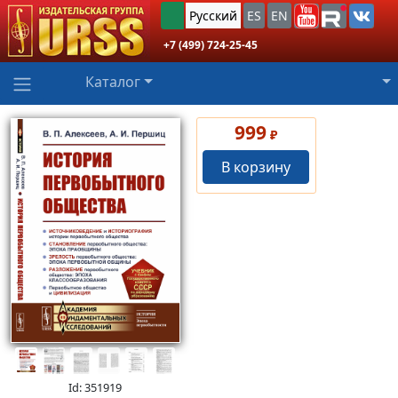
Русский
ES
EN
+7 (499) 724-25-45
Каталог
999
₽
В корзину
Id: 351919