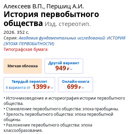
Алексеев В.П., Першиц А.И.
История первобытного
общества
Изд. стереотип.
2026.
352
с.
Серия:
Академия фундаментальных исследований: ИСТОРИЯ
(ЭПОХА ПЕРВОБЫТНОСТИ)
Типографская бумага
Другой вариант
Мягкая обложка
949
₽
››
Твердый переплет
Онлайн-книга
1399
699
4 варианта от
₽
››
₽
››
• Источниковедение и историография истории первобытного
общества.
• Становление первобытного общества: эпоха праобщины.
• Зрелость первобытного общества: эпоха первобытной
общины.
• Разложение первобытного общества: эпоха
классообразования.