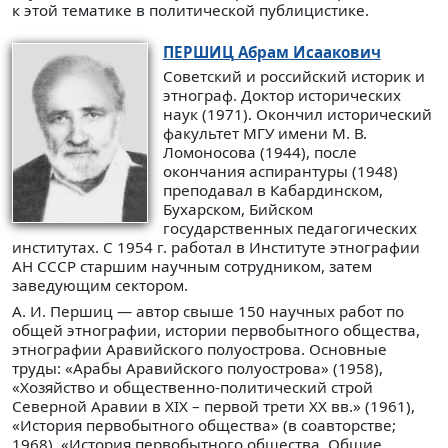
к этой тематике в политической публицистике.
ПЕРШИЦ
Абрам Исаакович
Советский и российский историк и
этнограф. Доктор исторических
наук (1971). Окончил исторический
факультет МГУ имени М. В.
Ломоносова (1944), после
окончания аспирантуры (1948)
преподавал в Кабардинском,
Бухарском, Бийском
государственных педагогических
институтах. С 1954 г. работал в Институте этнографии
АН СССР старшим научным сотрудником, затем
заведующим сектором.
А. И. Першиц — автор свыше 150 научных работ по
общей этнографии, истории первобытного общества,
этнографии Аравийского полуострова. Основные
труды: «Арабы Аравийского полуострова» (1958),
«Хозяйство и общественно-политический строй
Северной Аравии в XIX – первой трети XX вв.» (1961),
«История первобытного общества» (в соавторстве;
1968), «История первобытного общества. Общие