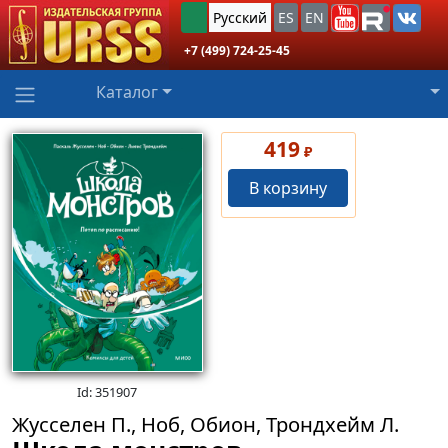
Русский
ES
EN
+7 (499) 724-25-45
Каталог
419
₽
В корзину
Id: 351907
Жусселен П., Ноб, Обион, Трондхейм Л.