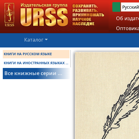
Русский
Об издат
Оптовика
Каталог
КНИГИ НА РУССКОМ ЯЗЫКЕ
КНИГИ НА ИНОСТРАННЫХ ЯЗЫКАХ ...
Все книжные серии ...