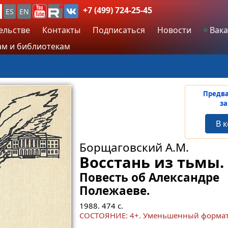
+7 (499) 724-25-45
ES
EN
ельстве
Контакты
Подписаться
Новости
Вака
м и библиотекам
Предв
за
В 
Борщаговский А.М.
Восстань из тьмы.
Повесть об Александре
Полежаеве.
1988.
474
с.
СОСТОЯНИЕ: 4+. Уменьшенный формат