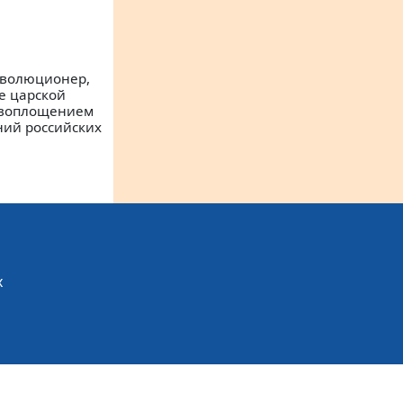
революционер,
ле царской
л воплощением
ний российских
х