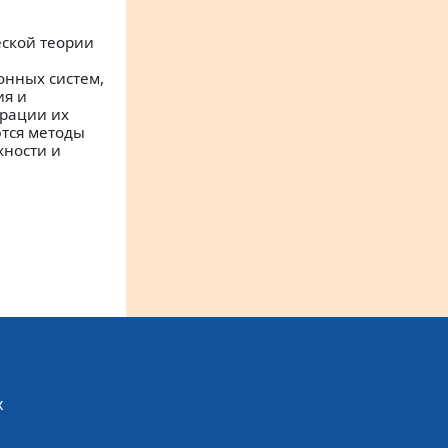
еской теории
нных систем,
ия и
трации их
тся методы
хности и
х