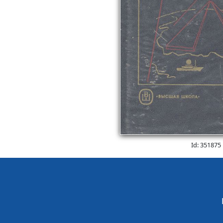
Id: 351875