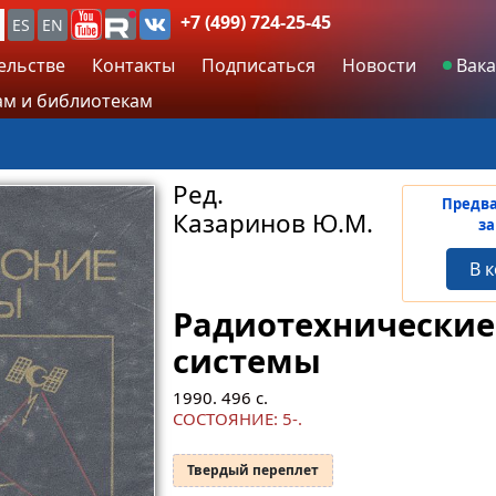
+7 (499) 724-25-45
ES
EN
ельстве
Контакты
Подписаться
Новости
Вака
м и библиотекам
Ред.
Предв
Казаринов Ю.М.
за
В 
Радиотехнические
системы
1990.
496
с.
СОСТОЯНИЕ: 5-.
Твердый переплет