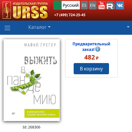
Русский
ES
EN
+7 (499) 724-25-45
Каталог
Предварительный
заказ!
482
₽
В корзину
Id: 268306