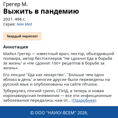
Грегер М.
Выжить в пандемию
2021.
496
с.
Серия:
New Med
Твердый переплет
Аннотация
Майкл Грегер — известный врач, лектор, объездивший
полмира, автор бестселлеров "Не сдохни! Еда в борьбе
за жизнь" и «Не сдохни! 100+ рецептов в борьбе за
жизнь».
Его лекции "Еда как лекарство", "Больше чем одно
яблоко в день" и многие другие были переведены на
русский язык и опубликованы на сайте nfrussia.
Туберкулез, птичий грипп, СПИД, а теперь и новая
коронавирусная пневмония — все эти инфекционные
заболевания передались нам от...
(Подробнее)
© ООО "НАУКУ-ВСЕМ" 2026.