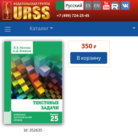
Русский
ES
EN
+7 (499) 724-25-45
Каталог
350
₽
В корзину
Id: 352635