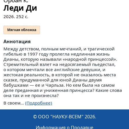
Леди Ди
2026.
252
с.
Мягкая обложка
Аннотация
Между детством, полным мечтаний, и трагической
гибелью в 1997 году пролегла недлинная жизнь
Дианы, которую называли «народной принцессой».
Стремительный взлет на недосягаемый пьедестал,
о котором мечтали все английские девушки, и
жестокая реальность, в которой не оказалось места
сказке, придуманной для юной Дианы двумя
бабушками — ее и Чарльза. Но кем была на самом
деле преданная и униженная принцесса? Какие слова
она так и не произнесла?
В своем...
(Подробнее)
© ООО "НАУКУ-ВСЕМ" 2026.
Информация о Продавце