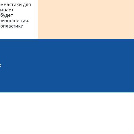
мнастики для
зывает
 будет
роизношения.
гопластики
х