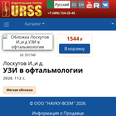
Русский
ES
EN
+7 (499) 724-25-45
Каталог
1544
₽
В корзину
Id: 351749
Лоскутов И.,и д.
УЗИ в офтальмологии
2026.
112
с.
Мягкая обложка
© ООО "НАУКУ-ВСЕМ" 2026.
Информация о Продавце