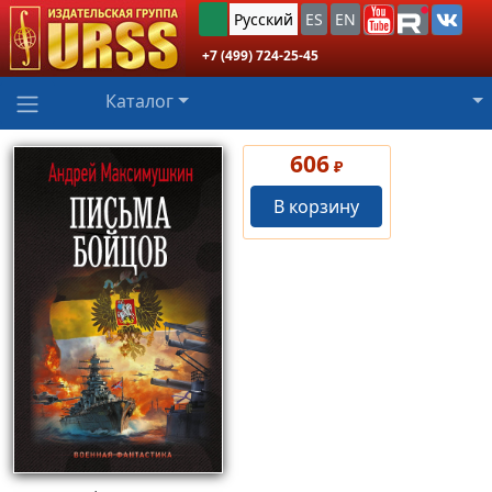
Русский
ES
EN
+7 (499) 724-25-45
Каталог
606
₽
В корзину