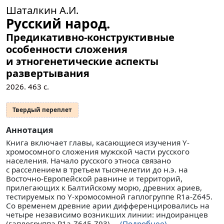
Шаталкин А.И.
Русский народ.
Предикативно-конструктивные
особенности сложения
и этногенетические аспекты
развертывания
2026.
463
с.
Твердый переплет
Аннотация
Книга включает главы, касающиеся изучения Y-
хромосомного сложения мужской части русского
населения. Начало русского этноса связано
с расселением в третьем тысячелетии до н.э. на
Восточно-Европейской равнине и территорий,
прилегающих к Балтийскому морю, древних ариев,
тестируемых по Y-хромосомной гаплогруппе R1a-Z645.
Со временем древние арии дифференцировались на
четыре независимо возникших линии: индоиранцев
(гаплогруппа R1a-Z645-Z93),...
(Подробнее)