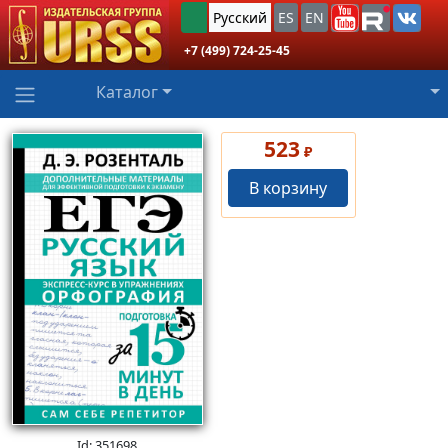
Русский
ES
EN
+7 (499) 724-25-45
Каталог
523
₽
В корзину
Id: 351698